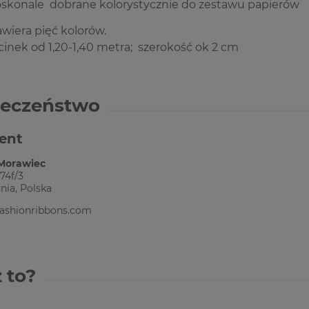
oskonale dobrane kolorystycznie do zestawu papierów
wiera pięć kolorów.
inek od 1,20-1,40 metra; szerokość ok 2 cm
ieczeństwo
ent
 Morawiec
74f/3
nia, Polska
ashionribbons.com
 to?