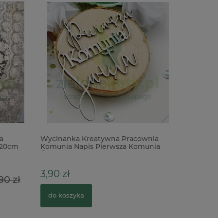
a
Wycinanka Kreatywna Pracownia
Wycinank
 20cm
Komunia Napis Pierwsza Komunia
Zaprosze
Święta
3,90 zł
14,00 z
90 zł
do koszyka
do kosz