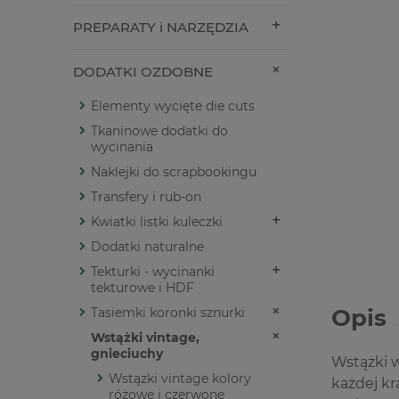
PREPARATY i NARZĘDZIA
DODATKI OZDOBNE
Elementy wycięte die cuts
Tkaninowe dodatki do
wycinania
Naklejki do scrapbookingu
Transfery i rub-on
Kwiatki listki kuleczki
Dodatki naturalne
Tekturki - wycinanki
tekturowe i HDF
Opis
Tasiemki koronki sznurki
Wstążki vintage,
gnieciuchy
Wstążki w
Wstązki vintage kolory
każdej kr
różowe i czerwone