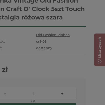
mka Vintage Old Fashion
n Craft O' Clock 5szt Touch
stalgia różowa szara
Old Fashion Ribbon
Lista życzeń
tu:
cr5-09
ć:
dostępny
 zł
-
+
szt.