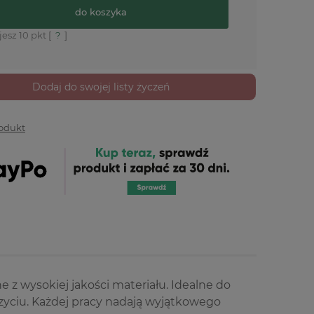
do koszyka
jesz
10
pkt [
?
]
Dodaj do swojej listy życzeń
rodukt
 z wysokiej jakości materiału. Idealne do
szyciu. Każdej pracy nadają wyjątkowego