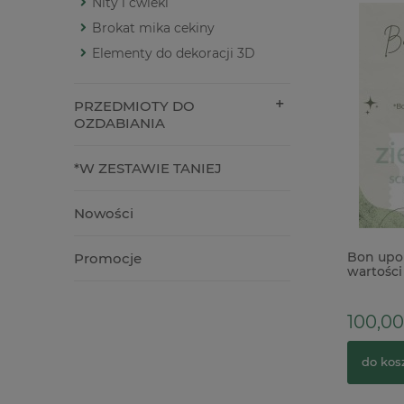
Nity i ćwieki
Brokat mika cekiny
Elementy do dekoracji 3D
PRZEDMIOTY DO
OZDABIANIA
*W ZESTAWIE TANIEJ
Nowości
Papier ryżowy decoupage Asket A4
Bon upo
Promocje
miękki zajączki na rowerze
wartości 
10,90 zł
100,00 
do koszyka
do kos