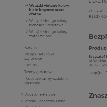
uroku. D
Wstążki vintage kolory
białe brązowe szare
Zestaw za
czarne
Każdy odc
Wstązki vintage kolory
niebeskie i fioletowe
Wstążki vintage kolory
Bezp
żółte i zielone
Produc
Koronki
Wstążki satynowe i
Krzysztof
szyfonowe
ul.Skarbka 
81-097 Gdy
Sznurki
Taśmy gipiurowe
shop@oldf
Pozostałe taśmy ozdobne i
akcesoria
Znasz
Dodatki metalowe
Perełki, kaboszony i inne