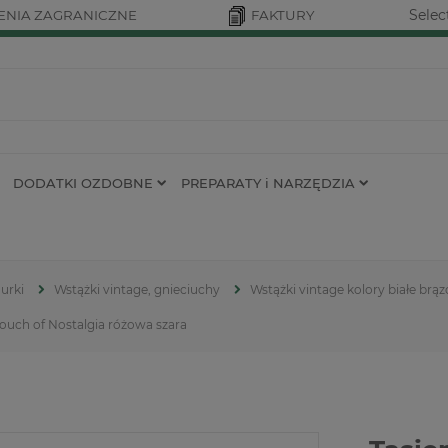
Selec
NIA ZAGRANICZNE
FAKTURY
DODATKI OZDOBNE
PREPARATY i NARZĘDZIA
urki
Wstążki vintage, gnieciuchy
Wstążki vintage kolory białe brą
Touch of Nostalgia różowa szara