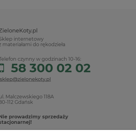
ZieloneKoty.pl
Sklep internetowy
z materiałami do rękodzieła
Telefon czynny w godzinach 10-16:
58 300 02 02
ul. Malczewskiego 118A
80-112 Gdańsk
Nie prowadzimy sprzedaży
stacjonarnej!