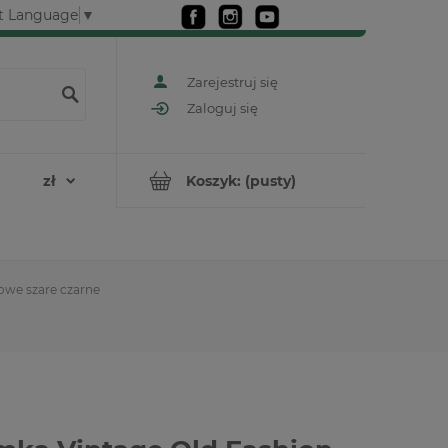
t Language
▼
Zarejestruj się
Zaloguj się
Koszyk:
(pusty)
zowe szare czarne