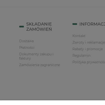
SKŁADANIE
INFORMAC
ZAMÓWIEŃ
Kontakt
Dostawa
Zwroty i reklamacje
Płatności
Rabaty i promocje
Dokumenty zakupu i
Regulamin
faktury
Polityka prywatnoś
Zamówienia zagraniczne