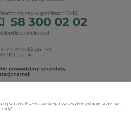
Telefon czynny w godzinach 10-16:
58 300 02 02
ul. Malczewskiego 118A
80-112 Gdańsk
Nie prowadzimy sprzedaży
stacjonarnej!
ich potrzeb. Możesz zaakceptować wykorzystanie przez nas
zgody".