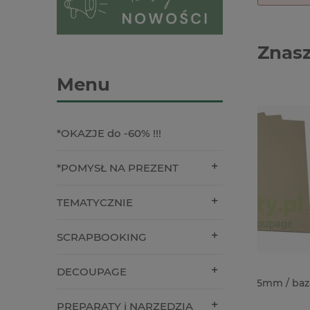
Znasz
Menu
*OKAZJE do -60% !!!
*POMYSŁ NA PREZENT
TEMATYCZNIE
SCRAPBOOKING
DECOUPAGE
Tektura introligatorska 1,5mm / baza
Gumki z
A4 / 1szt
albumów 
PREPARATY i NARZĘDZIA