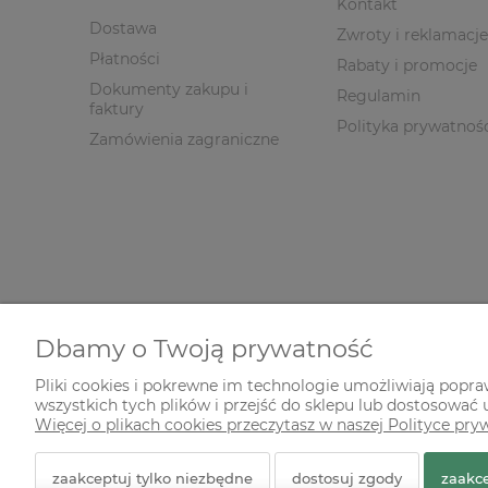
Kontakt
Dostawa
Zwroty i reklamacje
Płatności
Rabaty i promocje
Dokumenty zakupu i
Regulamin
faktury
Polityka prywatnoś
Zamówienia zagraniczne
Dbamy o Twoją prywatność
Pliki cookies i pokrewne im technologie umożliwiają popr
wszystkich tych plików i przejść do sklepu lub dostosować u
© 2026 zielonekoty.pl. Wszelkie prawa zastrzeżone.
Więcej o plikach cookies przeczytasz w naszej Polityce pry
Styl graficzny ShopGadget.pl
Sklep internetowy Shope
zaakceptuj tylko niezbędne
dostosuj zgody
zaakce