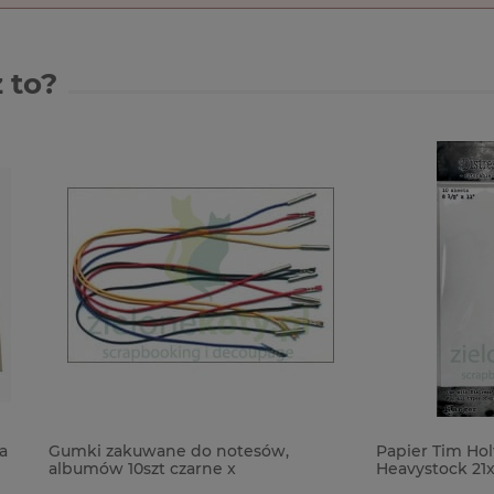
 to?
akuwane do notesów,
Papier Tim Holtz Distress Mi
10szt czarne x
Heavystock 21x29cm / 10szt bi