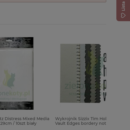
xed Media
Wykrojnik Sizzix Tim Holtz Thinlits
Okładka 
ały
Vault Edges bordery notes alfabet
The Baby
kropki