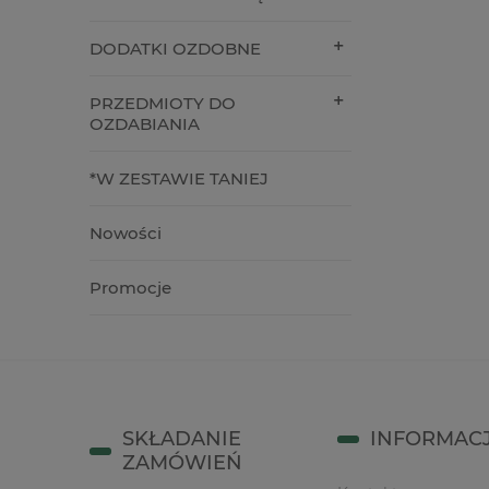
1,90 zł
5,90 zł
DODATKI OZDOBNE
do koszyka
do kos
PRZEDMIOTY DO
OZDABIANIA
*W ZESTAWIE TANIEJ
Nowości
Promocje
SKŁADANIE
INFORMAC
ZAMÓWIEŃ