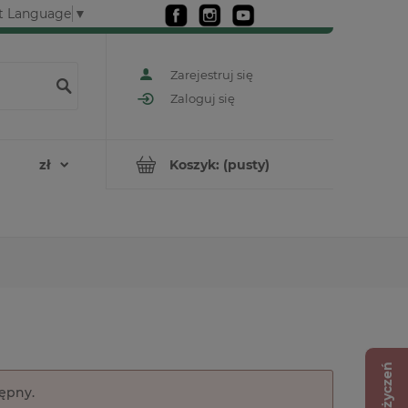
t Language
▼
Zarejestruj się
Zaloguj się
Koszyk:
(pusty)
Lista życzeń
tępny.