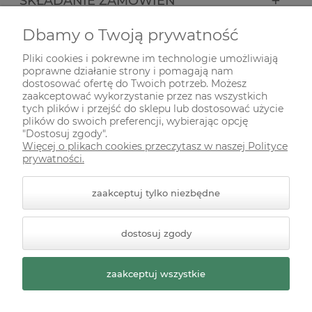
SKŁADANIE ZAMÓWIEŃ
Dbamy o Twoją prywatność
INFORMACJE
Pliki cookies i pokrewne im technologie umożliwiają
poprawne działanie strony i pomagają nam
ODWIEDŹ NAS NA
dostosować ofertę do Twoich potrzeb. Możesz
zaakceptować wykorzystanie przez nas wszystkich
tych plików i przejść do sklepu lub dostosować użycie
plików do swoich preferencji, wybierając opcję
"Dostosuj zgody".
Więcej o plikach cookies przeczytasz w naszej Polityce
prywatności.
zaakceptuj tylko niezbędne
© 2026 zielonekoty.pl. Wszelkie prawa zastrzeżone.
dostosuj zgody
Styl graficzny ShopGadget.pl
Sklep internetowy Shoper
Premium
zaakceptuj wszystkie