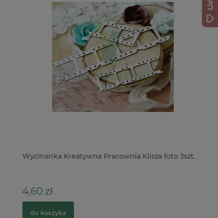
Wycinanka Kreatywna Pracownia Klisza foto 3szt.
St
Pi
4,60 zł
1
do koszyka