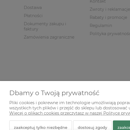
Kontakt
Dostawa
Zwroty i reklamacje
Płatności
Rabaty i promocje
Dokumenty zakupu i
Regulamin
faktury
Polityka prywatnoś
Zamówienia zagraniczne
Dbamy o Twoją prywatność
Pliki cookies i pokrewne im technologie umożliwiają popr
wszystkich tych plików i przejść do sklepu lub dostosować u
© 2026 zielonekoty.pl. Wszelkie prawa zastrzeżone.
Więcej o plikach cookies przeczytasz w naszej Polityce pry
Styl graficzny ShopGadget.pl
Sklep internetowy Shope
zaakceptuj tylko niezbędne
dostosuj zgody
zaakce