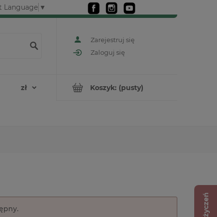
t Language
▼
Zarejestruj się
Zaloguj się
Koszyk:
(pusty)
Lista życzeń
tępny.