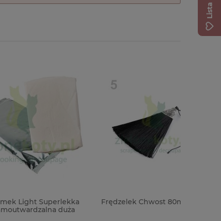
lekka
Frędzelek Chwost 80mm czarny
Forma fo
duża
Buzzing 