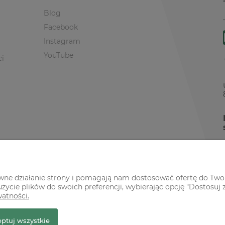
Blog
Facebook
Instagram
YouTube
ci
awne działanie strony i pomagają nam dostosować ofertę do Two
życie plików do swoich preferencji, wybierając opcję "Dostosuj 
watności.
r Premium
ptuj wszystkie