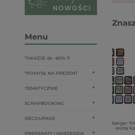
Znasz
Menu
*OKAZJE do -60% !!!
*POMYSŁ NA PREZENT
TEMATYCZNIE
SCRAPBOOKING
DECOUPAGE
NA ZAMÓWIENIE Tusz Ranger Tim
Metalow
Holtz Distress Ink mini - podaj kolor
k.srebrn
PREPARATY i NARZĘDZIA