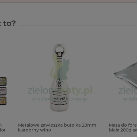
 to?
a zawieszka butelka 28mm
Masa do foremek Light Super
y wino
biała 200g samoutwardzalna 