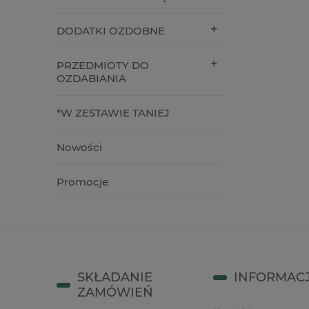
14,90 zł
1,90 zł
DODATKI OZDOBNE
do koszyka
do kos
PRZEDMIOTY DO
OZDABIANIA
*W ZESTAWIE TANIEJ
Nowości
Promocje
SKŁADANIE
INFORMAC
ZAMÓWIEŃ