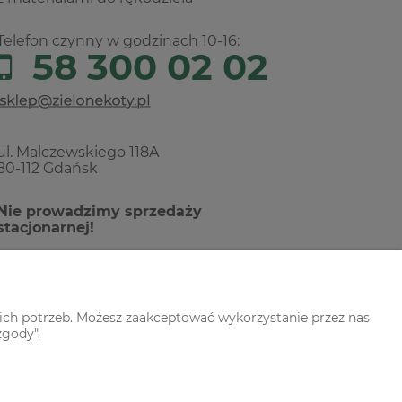
Telefon czynny w godzinach 10-16:
58 300 02 02
ul. Malczewskiego 118A
80-112 Gdańsk
Nie prowadzimy sprzedaży
stacjonarnej!
ich potrzeb. Możesz zaakceptować wykorzystanie przez nas
zgody".