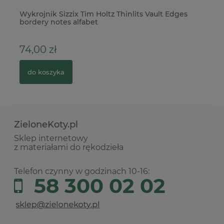
.
Wykrojnik Sizzix Tim Holtz Thinlits Vault Edges
Fo
bordery notes alfabet
St
74,00 zł
6
do koszyka
ZieloneKoty.pl
Sklep internetowy
z materiałami do rękodzieła
Telefon czynny w godzinach 10-16:
58 300 02 02