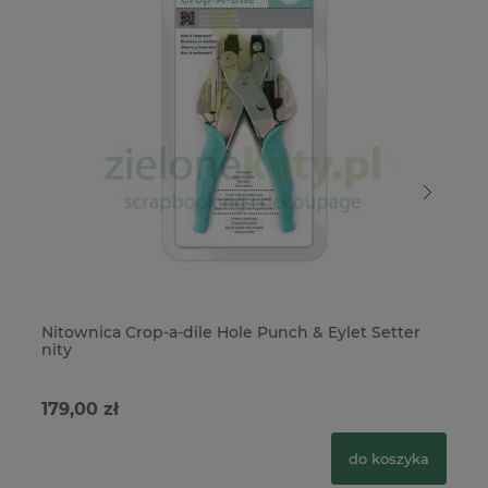
Nitownica Crop-a-dile Hole Punch & Eylet Setter
Ni
nity
179,00 zł
19
do koszyka