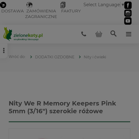
Select Language
▼
DOSTAWA
ZAMÓWIENIA
FAKTURY
ZAGRANICZNE
DODATKI OZDOBNE
Nity i ćwieki
Nity We R Memory Keepers Pink
5mm (3/16") szerokie różowe