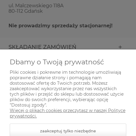
ul. Malczewskiego 118A
80-112 Gdańsk
Nie prowadzimy sprzedaży stacjonarnej!
SKŁADANIE ZAMÓWIEŃ
Dbamy o Twoją prywatność
INFORMACJE
Pliki cookies i pokrewne im technologie umożliwiają
poprawne działanie strony i pomagają nam
ODWIEDŹ NAS NA
dostosować ofertę do Twoich potrzeb. Możesz
zaakceptować wykorzystanie przez nas wszystkich
tych plików i przejść do sklepu lub dostosować użycie
plików do swoich preferencji, wybierając opcję
"Dostosuj zgody".
Więcej o plikach cookies przeczytasz w naszej Polityce
prywatności.
zaakceptuj tylko niezbędne