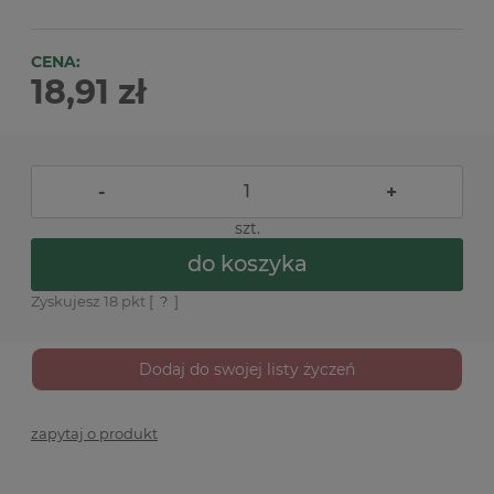
CENA:
18,91 zł
-
+
szt.
do koszyka
Zyskujesz
18
pkt [
?
]
Dodaj do swojej listy życzeń
zapytaj o produkt