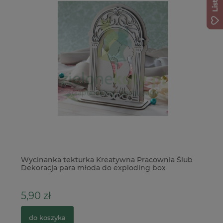
Wycinanka tekturka Kreatywna Pracownia Ślub
Se
Dekoracja para młoda do exploding box
r
5,90 zł
1,
do koszyka