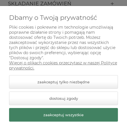
SKŁADANIE ZAMÓWIEŃ
Dbamy o Twoją prywatność
INFORMACJE
Pliki cookies i pokrewne im technologie umożliwiają
poprawne działanie strony i pomagają nam
ODWIEDŹ NAS NA
dostosować ofertę do Twoich potrzeb. Możesz
zaakceptować wykorzystanie przez nas wszystkich
tych plików i przejść do sklepu lub dostosować użycie
plików do swoich preferencji, wybierając opcję
"Dostosuj zgody".
Więcej o plikach cookies przeczytasz w naszej Polityce
prywatności.
zaakceptuj tylko niezbędne
© 2026 zielonekoty.pl. Wszelkie prawa zastrzeżone.
dostosuj zgody
Styl graficzny ShopGadget.pl
Sklep internetowy Shoper
Premium
zaakceptuj wszystkie