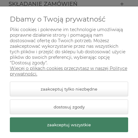
SKŁADANIE ZAMÓWIEŃ
Dbamy o Twoją prywatność
INFORMACJE
Pliki cookies i pokrewne im technologie umożliwiają
poprawne działanie strony i pomagają nam
ODWIEDŹ NAS NA
dostosować ofertę do Twoich potrzeb. Możesz
zaakceptować wykorzystanie przez nas wszystkich
tych plików i przejść do sklepu lub dostosować użycie
plików do swoich preferencji, wybierając opcję
"Dostosuj zgody".
Więcej o plikach cookies przeczytasz w naszej Polityce
prywatności.
zaakceptuj tylko niezbędne
© 2026 zielonekoty.pl. Wszelkie prawa zastrzeżone.
dostosuj zgody
Styl graficzny ShopGadget.pl
Sklep internetowy Shoper
Premium
zaakceptuj wszystkie