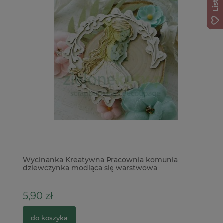
Wycinanka Kreatywna Pracownia komunia
Ok
dziewczynka modląca się warstwowa
33
5,90 zł
1
do koszyka