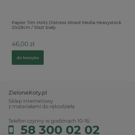
ć
Papier Tim Holtz Distress Mixed Media Heavystock
Fr
21x29cm / 10szt biały
46,00 zł
4
do koszyka
ZieloneKoty.pl
Sklep internetowy
z materiałami do rękodzieła
Telefon czynny w godzinach 10-16:
58 300 02 02