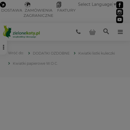
Select Language
▼
DOSTAWA
ZAMÓWIENIA
FAKTURY
ZAGRANICZNE
DODATKI OZDOBNE
Kwiatki listki kuleczki
Kwiatki papierowe W.O.C.