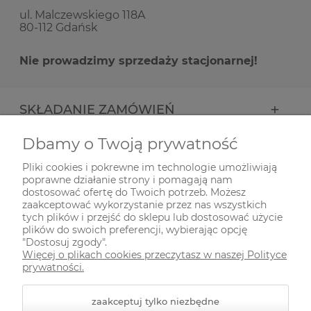
ul. Malczewskiego 118A
80-112 Gdańsk
Nie prowadzimy sprzedaży stacjonarnej!
SKŁADANIE ZAMÓWIEŃ
Dbamy o Twoją prywatność
INFORMACJE
Pliki cookies i pokrewne im technologie umożliwiają
poprawne działanie strony i pomagają nam
ODWIEDŹ NAS NA
dostosować ofertę do Twoich potrzeb. Możesz
zaakceptować wykorzystanie przez nas wszystkich
tych plików i przejść do sklepu lub dostosować użycie
plików do swoich preferencji, wybierając opcję
"Dostosuj zgody".
Więcej o plikach cookies przeczytasz w naszej Polityce
prywatności.
zaakceptuj tylko niezbędne