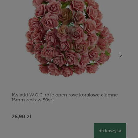
Kwiatki W.O.C. róże open rose koralowe ciemne
Kw
15mm zestaw 50szt
15
26,90 zł
26
do koszyka