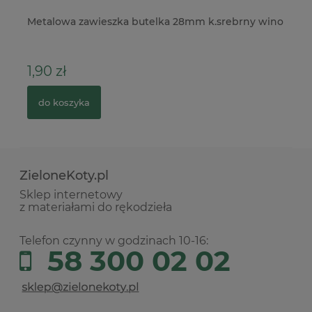
ver
Metalowa zawieszka butelka 28mm k.srebrny wino
Wy
bo
1,90 zł
7
do koszyka
ZieloneKoty.pl
Sklep internetowy
z materiałami do rękodzieła
Telefon czynny w godzinach 10-16:
58 300 02 02