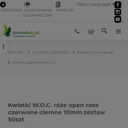
Select Language
▼
DOSTAWA
ZAMÓWIENIA
FAKTURY
ZAGRANICZNE
DODATKI OZDOBNE
Kwiatki listki kuleczki
Kwiatki papierowe W.O.C.
Kwiatki W.O.C. róże open rose
czerwone ciemne 10mm zestaw
50szt