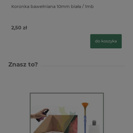
Koronka bawełniana 10mm biała / 1mb
Ko
2,50 zł
2,
do koszyka
Znasz to?