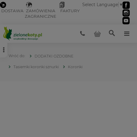
Select Language
▼
DOSTAWA
ZAMÓWIENIA
FAKTURY
ZAGRANICZNE
DODATKI OZDOBNE
Tasiemki koronki sznurki
Koronki