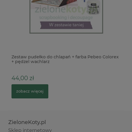
Zestaw pudełko do chlapań + farba Pebeo Colorex
Fo
+ pędzel wachlarz
44,00 zł
17
zobacz więcej
ZieloneKoty.pl
Sklep internetowy