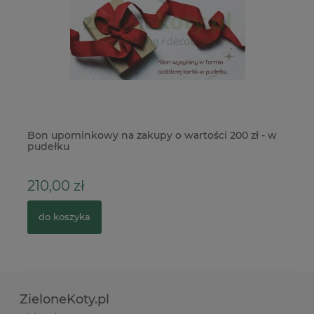
Bon upominkowy na zakupy o wartości 200 zł - w
Fo
pudełku
ku
210,00 zł
8
do koszyka
ZieloneKoty.pl