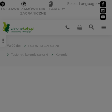
Select Language
▼
DOSTAWA
ZAMÓWIENIA
FAKTURY
ZAGRANICZNE
DODATKI OZDOBNE
Tasiemki koronki sznurki
Koronki