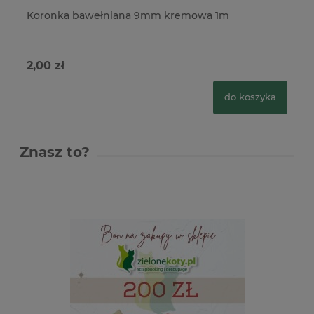
Koronka bawełniana 9mm kremowa 1m
Ko
2,00 zł
2,
do koszyka
Znasz to?