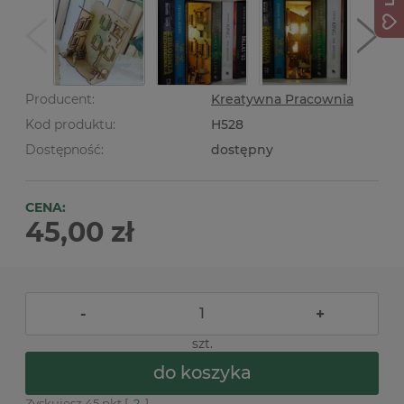
Producent:
Kreatywna Pracownia
Kod produktu:
H528
Dostępność:
dostępny
CENA:
45,00 zł
-
+
szt.
do koszyka
Zyskujesz
45
pkt [
?
]