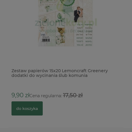
p
Zestaw papierów 15x20 Lemoncraft Greenery
Fo
dodatki do wycinania ślub komunia
17
9,90 zł
17,50 zł
Cena regularna:
do koszyka