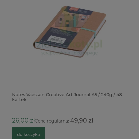
Notes Vaessen Creative Art Journal A5 / 240g / 48
NA
kartek
In
1
26,00 zł
49,90 zł
Cena regularna:
do koszyka