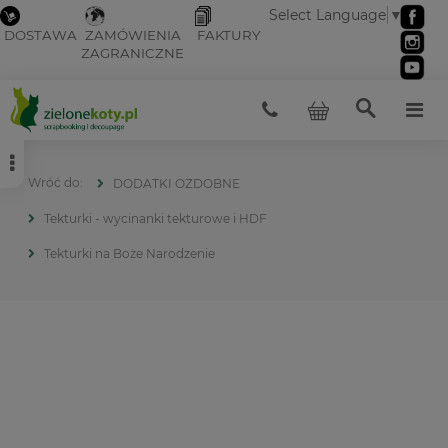
Select Language
▼
DOSTAWA
ZAMÓWIENIA
FAKTURY
ZAGRANICZNE
DODATKI OZDOBNE
Tekturki - wycinanki tekturowe i HDF
Tekturki na Boże Narodzenie