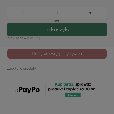
-
+
szt.
do koszyka
Zyskujesz
4
pkt [
?
]
Dodaj do swojej listy życzeń
zapytaj o produkt