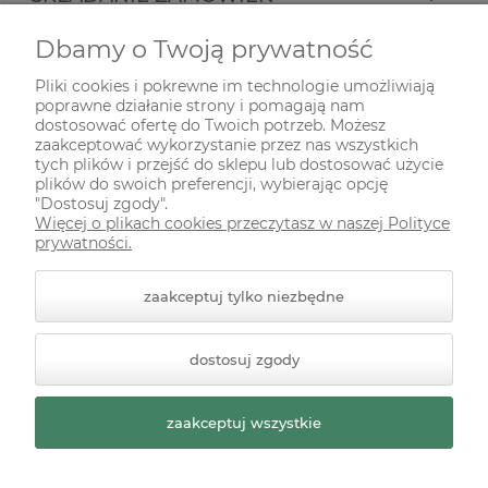
Dbamy o Twoją prywatność
INFORMACJE
Pliki cookies i pokrewne im technologie umożliwiają
poprawne działanie strony i pomagają nam
ODWIEDŹ NAS NA
dostosować ofertę do Twoich potrzeb. Możesz
zaakceptować wykorzystanie przez nas wszystkich
tych plików i przejść do sklepu lub dostosować użycie
plików do swoich preferencji, wybierając opcję
"Dostosuj zgody".
Więcej o plikach cookies przeczytasz w naszej Polityce
prywatności.
zaakceptuj tylko niezbędne
© 2026 zielonekoty.pl. Wszelkie prawa zastrzeżone.
dostosuj zgody
Styl graficzny ShopGadget.pl
Sklep internetowy Shoper
Premium
zaakceptuj wszystkie