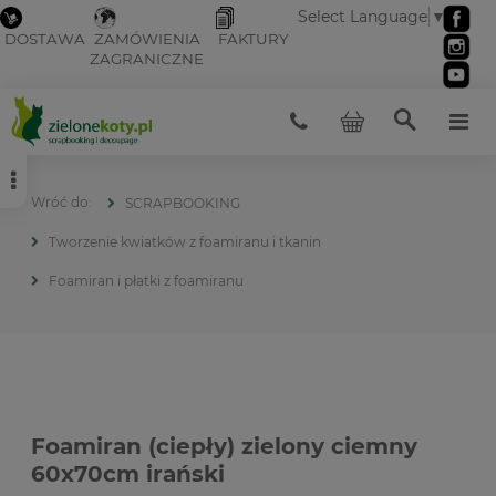
Select Language
▼
DOSTAWA
ZAMÓWIENIA
FAKTURY
ZAGRANICZNE
SCRAPBOOKING
Tworzenie kwiatków z foamiranu i tkanin
Foamiran i płatki z foamiranu
Foamiran (ciepły) zielony ciemny
60x70cm irański