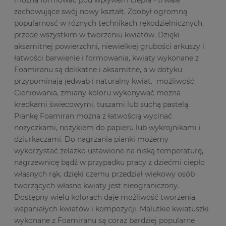
zachowujące swój nowy kształt. Zdobył ogromną
popularnosć w róznych technikach rękodzielnicznych,
przede wszystkim w tworzeniu kwiatów. Dzięki
aksamitnej powierzchni, niewielkiej grubości arkuszy i
łatwości barwienie i formowania, kwiaty wykonane z
Foamiranu są delikatne i aksamitne, a w dotyku
przypominają jedwab i naturalny kwiat. możliwość
Cieniowania, zmiany koloru wykonywać można
kredkami świecowymi, tuszami lub suchą pastelą.
Piankę Foamiran można z łatwością wycinać
nożyczkami, nożykiem do papieru lub wykrojnikami i
dziurkaczami. Do nagrzania pianki możemy
wykorzystać żelazko ustawione na niską temperaturę,
nagrzewnicę bądź w przypadku pracy z dziećmi ciepło
własnych rąk, dzięki czemu przedział wiekowy osób
tworzących własne kwiaty jest nieograniczony.
Dostępny wielu kolorach daje możliwość tworzenia
wspaniałych kwiatów i kompozycji. Malutkie kwiatuszki
wykonane z Foamiranu są coraz bardziej popularne