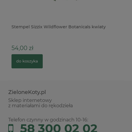
Stempel Sizzix Wildflower Botanicals kwiaty
Do
Sw
54,00 zł
3
do koszyka
ZieloneKoty.pl
Sklep internetowy
z materiałami do rękodzieła
Telefon czynny w godzinach 10-16:
58 300 02 02