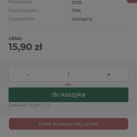
Producent:
Inne
Kod produktu:
319a
Dostępność:
dostępny
CENA:
15,90 zł
-
+
szt.
do koszyka
Zyskujesz
15
pkt [
?
]
Dodaj do swojej listy życzeń