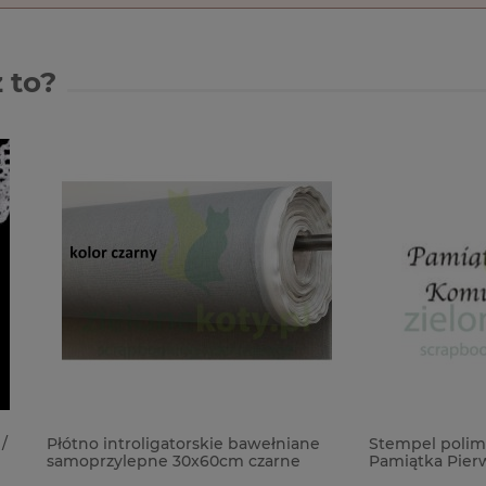
 to?
ntroligatorskie bawełniane
Stempel polimerowy Agateria
ylepne 30x60cm czarne
Pamiątka Pierwszej Komunii 