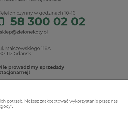
Telefon czynny w godzinach 10-16:
58 300 02 02
ul. Malczewskiego 118A
80-112 Gdańsk
Nie prowadzimy sprzedaży
stacjonarnej!
ich potrzeb. Możesz zaakceptować wykorzystanie przez nas
zgody".