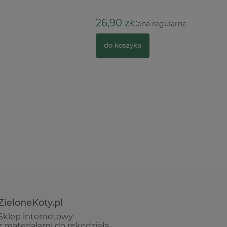
35,90 z
26,90 zł
36,90 zł
Cena regularna:
do kosz
do koszyka
ZieloneKoty.pl
Sklep internetowy
z materiałami do rękodzieła