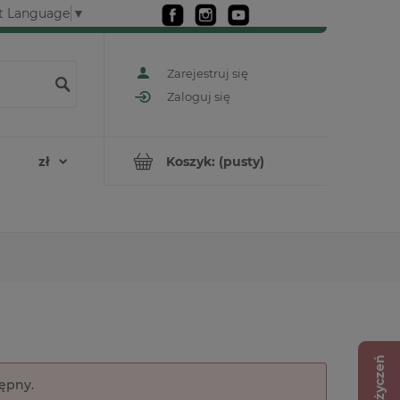
t Language
▼
Zarejestruj się
Zaloguj się
Koszyk:
(pusty)
Lista życzeń
tępny.