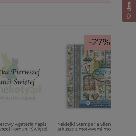
-27%
 napis
Naklejki Stamperia Silent Sea 4
Farba akr
Świętej
arkusze z motywami morskimi
Alchemy L
Sienna 3