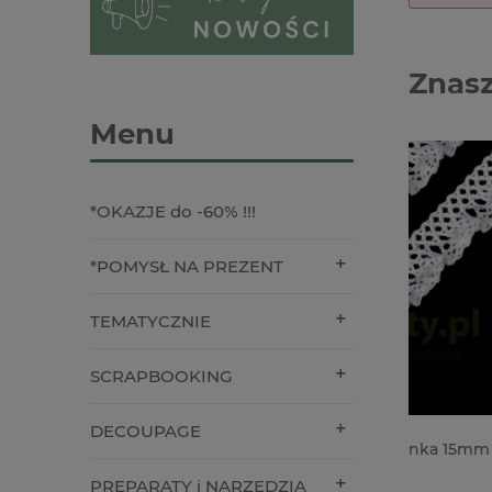
Znasz
Menu
*OKAZJE do -60% !!!
*POMYSŁ NA PREZENT
TEMATYCZNIE
SCRAPBOOKING
DECOUPAGE
Koronka elastyczna falbanka 15mm /
Płótno i
1mb biała
samoprz
PREPARATY i NARZĘDZIA