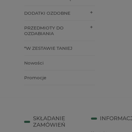
4,90 zł
12,90 z
DODATKI OZDOBNE
do koszyka
do kos
PRZEDMIOTY DO
OZDABIANIA
*W ZESTAWIE TANIEJ
Nowości
Promocje
SKŁADANIE
INFORMAC
ZAMÓWIEŃ