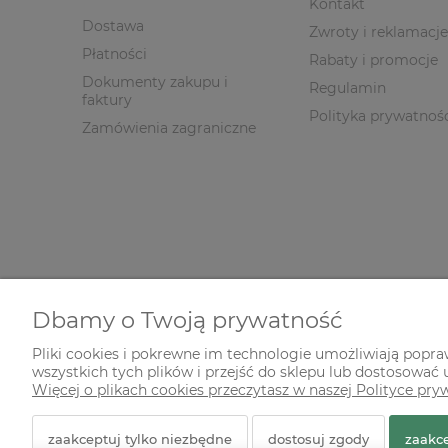
Kontakt
Dostawa
Zwroty i reklamacje
Płatności
Rabaty i promocje
Dokumenty zakupu i
Regulamin
faktury
Polityka prywatnoś
Zamówienia zagraniczne
Dbamy o Twoją prywatność
Pliki cookies i pokrewne im technologie umożliwiają popr
wszystkich tych plików i przejść do sklepu lub dostosować u
© 2026 zielonekoty.pl. Wszelkie prawa zastrzeżone.
Więcej o plikach cookies przeczytasz w naszej Polityce pry
Styl graficzny ShopGadget.pl
Sklep internetowy Shope
zaakceptuj tylko niezbędne
dostosuj zgody
zaakce