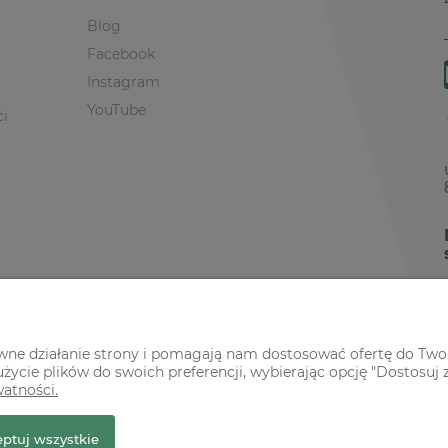
Blog
Facebook
Instagram
YouTube
ci
awne działanie strony i pomagają nam dostosować ofertę do Two
życie plików do swoich preferencji, wybierając opcję "Dostosuj 
watności.
r Premium
ptuj wszystkie