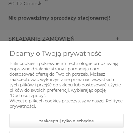
80-112 Gdańsk
Nie prowadzimy sprzedaży stacjonarnej!
SKŁADANIE ZAMÓWIEŃ
Dbamy o Twoją prywatność
INFORMACJE
Pliki cookies i pokrewne im technologie umożliwiają
poprawne działanie strony i pomagają nam
ODWIEDŹ NAS NA
dostosować ofertę do Twoich potrzeb. Możesz
zaakceptować wykorzystanie przez nas wszystkich
tych plików i przejść do sklepu lub dostosować użycie
plików do swoich preferencji, wybierając opcję
"Dostosuj zgody".
Więcej o plikach cookies przeczytasz w naszej Polityce
prywatności.
zaakceptuj tylko niezbędne