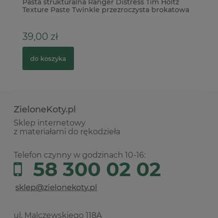
Pasta strukturalna Ranger Distress Tim Holtz
Ta
Texture Paste Twinkle przezroczysta brokatowa
wy
39,00 zł
3
do koszyka
ZieloneKoty.pl
Sklep internetowy
z materiałami do rękodzieła
Telefon czynny w godzinach 10-16:
58 300 02 02
ul. Malczewskiego 118A