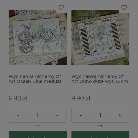
Wycinanka Alchemy Of
Wycinanka Alchemy Of
Art Ocean Blue meduza
Art Okno duże wys. 13 cm
morskie
6,90 zł
9,90 zł
-
+
-
+
szt.
szt.