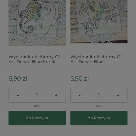
Wycinanka Alchemy Of
Wycinanka Alchemy Of
Art Ocean Blue konik
Art Ocean Blue
morski
koralowiec morskie
6,90 zł
5,90 zł
-
+
-
+
szt.
szt.
do koszyka
do koszyka