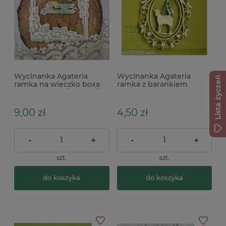
Wycinanka Agateria
Wycinanka Agateria
Lista życzeń
ramka na wieczko boxa
ramka z barankiem
komunijnego / kartkę /
Wielkanoc
98mm
9,00 zł
4,50 zł
-
+
-
+
szt.
szt.
do koszyka
do koszyka