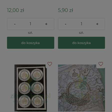
pierwszy roczek
12,00 zł
5,90 zł
-
+
-
+
szt.
szt.
do koszyka
do koszyka