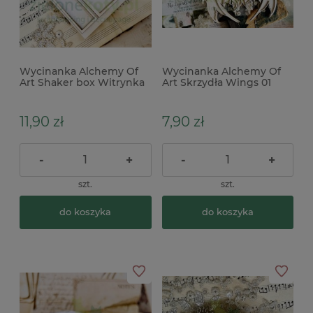
Wycinanka Alchemy Of
Wycinanka Alchemy Of
Art Shaker box Witrynka
Art Skrzydła Wings 01
x
11,90 zł
7,90 zł
-
+
-
+
szt.
szt.
do koszyka
do koszyka