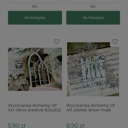
szt.
szt.
do koszyka
do koszyka
Wycinanka Alchemy Of
Wycinanka Alchemy Of
Art Okno średnie 8,5x20,5
Art płotek drzwi małe
cm
wys. 13 cm
5,90 zł
8,90 zł