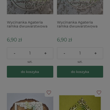
Wycinanka Agateria
Wycinanka Agateria
ramka dwuwarstwowa
ramka dwuwarstwowa
Pamiątka Pierwszej
Pierwsza Komunia Święta
Komunii Świętej z
z gałązką
winogronami
6,90 zł
6,90 zł
-
+
-
+
szt.
szt.
do koszyka
do koszyka