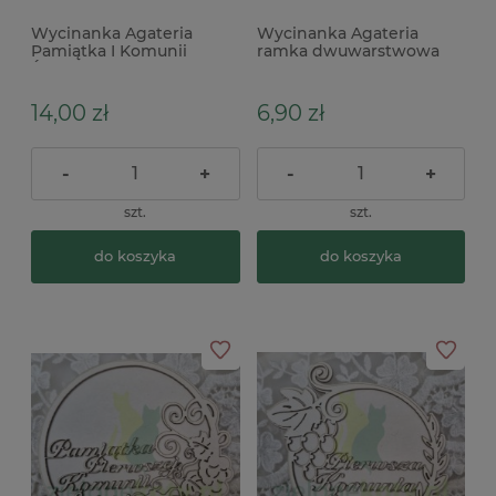
Wycinanka Agateria
Wycinanka Agateria
Pamiątka I Komunii
ramka dwuwarstwowa
Świętej IHS x
Pamiątka Komunii
Świętej z kłosami
14,00 zł
6,90 zł
-
+
-
+
szt.
szt.
do koszyka
do koszyka