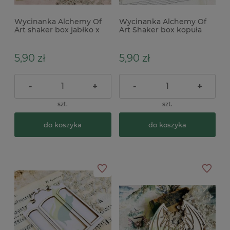
Wycinanka Alchemy Of
Wycinanka Alchemy Of
Art shaker box jabłko x
Art Shaker box kopuła
5,90 zł
5,90 zł
-
+
-
+
szt.
szt.
do koszyka
do koszyka