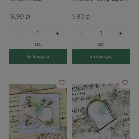
18,90 zł
5,90 zł
-
+
-
+
szt.
szt.
do koszyka
do koszyka