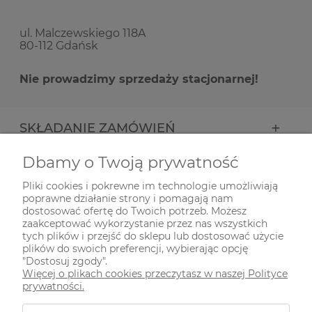
ul. Malczewskiego 118A
80-112 Gdańsk
Nie prowadzimy sprzedaży stacjonarnej!
SKŁADANIE ZAMÓWIEŃ
Dbamy o Twoją prywatność
INFORMACJE
Pliki cookies i pokrewne im technologie umożliwiają
poprawne działanie strony i pomagają nam
ODWIEDŹ NAS NA
dostosować ofertę do Twoich potrzeb. Możesz
zaakceptować wykorzystanie przez nas wszystkich
tych plików i przejść do sklepu lub dostosować użycie
plików do swoich preferencji, wybierając opcję
"Dostosuj zgody".
Więcej o plikach cookies przeczytasz w naszej Polityce
prywatności.