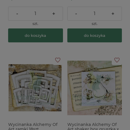
-
+
-
+
szt.
szt.
do koszyka
do koszyka
Wycinanka Alchemy Of
Wycinanka Alchemy Of
Art ramki 18szt
Art shaker box gruszka x