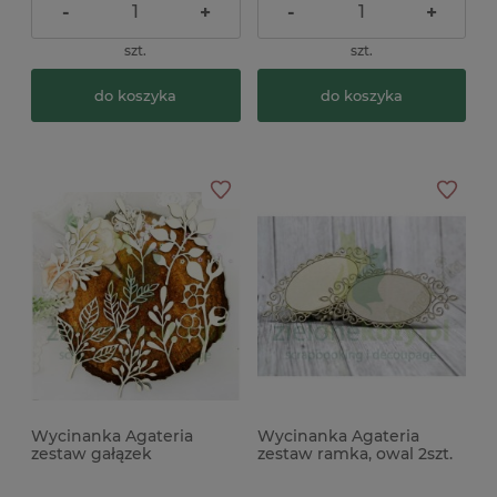
-
+
-
+
szt.
szt.
do koszyka
do koszyka
Wycinanka Agateria
Wycinanka Agateria
zestaw gałązek
zestaw ramka, owal 2szt.