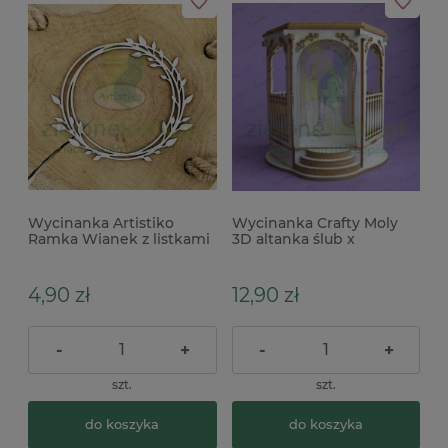
Wycinanka Artistiko
Wycinanka Crafty Moly
Ramka Wianek z listkami
3D altanka ślub x
4,90 zł
12,90 zł
-
+
-
+
szt.
szt.
do koszyka
do koszyka