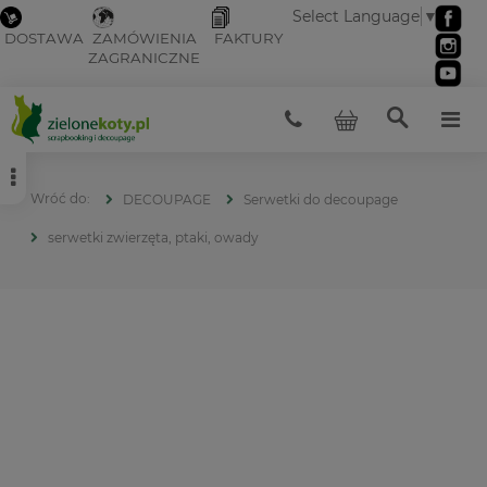
Select Language
▼
DOSTAWA
ZAMÓWIENIA
FAKTURY
ZAGRANICZNE
DECOUPAGE
Serwetki do decoupage
serwetki zwierzęta, ptaki, owady