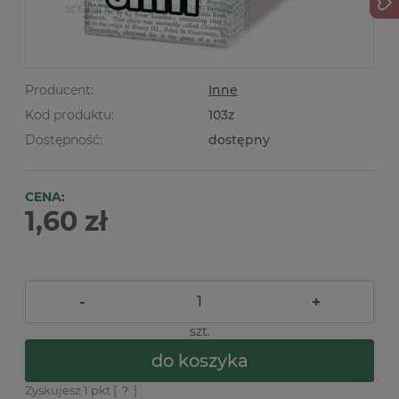
Producent:
Inne
Kod produktu:
103z
Dostępność:
dostępny
CENA:
1,60 zł
-
+
szt.
do koszyka
Zyskujesz
1
pkt [
?
]