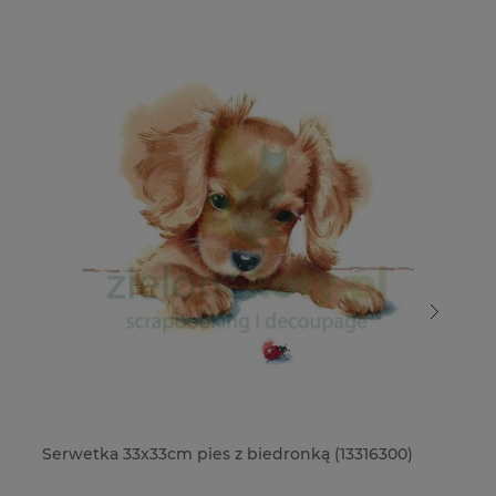
Serwetka 33x33cm pies z biedronką (13316300)
Se