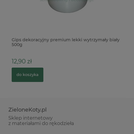
ex
Gips dekoracyjny premium lekki wytrzymały biały
St
500g
12,90 zł
5
do koszyka
ZieloneKoty.pl
Sklep internetowy
z materiałami do rękodzieła