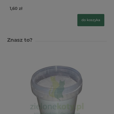
1,60 zł
1,
do koszyka
Znasz to?