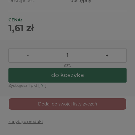
Dostępność:
dostępny
CENA:
1,61 zł
-
+
szt.
do koszyka
Zyskujesz
1
pkt [
?
]
Dodaj do swojej listy życzeń
zapytaj o produkt