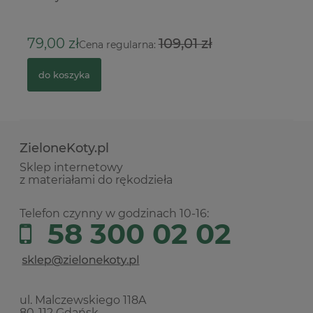
1
79,00 zł
109,01 zł
Cena regularna:
do koszyka
ZieloneKoty.pl
Sklep internetowy
z materiałami do rękodzieła
Telefon czynny w godzinach 10-16:
58 300 02 02
ul. Malczewskiego 118A
80-112 Gdańsk