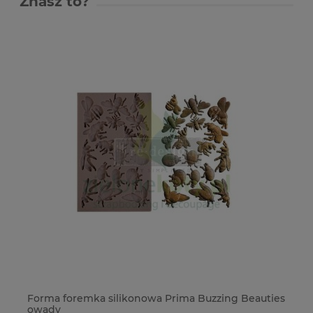
Znasz to?
Forma foremka silikonowa Prima Buzzing Beauties
Wy
owady