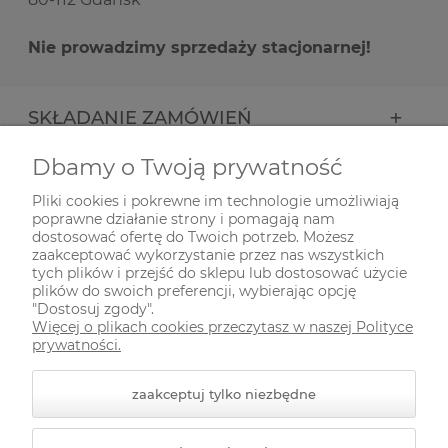
Nie prowadzimy sprzedaży stacjonarnej!
SKŁADANIE ZAMÓWIEŃ
Dbamy o Twoją prywatność
INFORMACJE
Pliki cookies i pokrewne im technologie umożliwiają
poprawne działanie strony i pomagają nam
ODWIEDŹ NAS NA
dostosować ofertę do Twoich potrzeb. Możesz
zaakceptować wykorzystanie przez nas wszystkich
tych plików i przejść do sklepu lub dostosować użycie
plików do swoich preferencji, wybierając opcję
"Dostosuj zgody".
Więcej o plikach cookies przeczytasz w naszej Polityce
prywatności.
zaakceptuj tylko niezbędne
© 2026 zielonekoty.pl. Wszelkie prawa zastrzeżone.