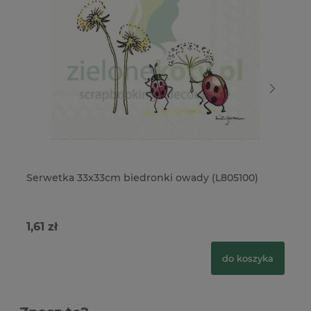
Serwetka 33x33cm biedronki owady (L805100)
Se
1,61 zł
1,
do koszyka