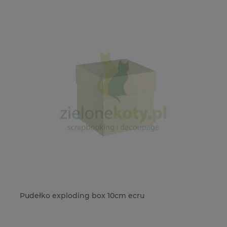
er
Pudełko exploding box 10cm ecru
Kl