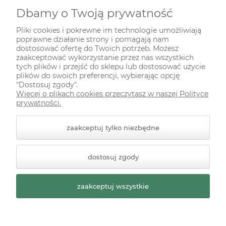
Nie prowadzimy sprzedaży stacjonarnej!
Dbamy o Twoją prywatność
Pliki cookies i pokrewne im technologie umożliwiają
SKŁADANIE ZAMÓWIEŃ
poprawne działanie strony i pomagają nam
dostosować ofertę do Twoich potrzeb. Możesz
zaakceptować wykorzystanie przez nas wszystkich
tych plików i przejść do sklepu lub dostosować użycie
INFORMACJE
plików do swoich preferencji, wybierając opcję
"Dostosuj zgody".
Więcej o plikach cookies przeczytasz w naszej Polityce
ODWIEDŹ NAS NA
prywatności.
zaakceptuj tylko niezbędne
dostosuj zgody
zaakceptuj wszystkie
© 2026 zielonekoty.pl. Wszelkie prawa zastrzeżone.
Styl graficzny ShopGadget.pl
Sklep internetowy Shoper
Premium