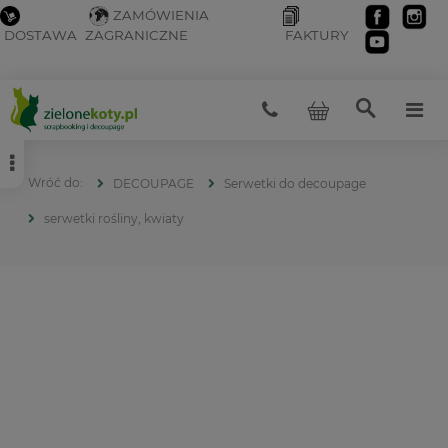
ZAMÓWIENIA
DOSTAWA
ZAGRANICZNE
FAKTURY
DECOUPAGE
Serwetki do decoupage
serwetki rośliny, kwiaty