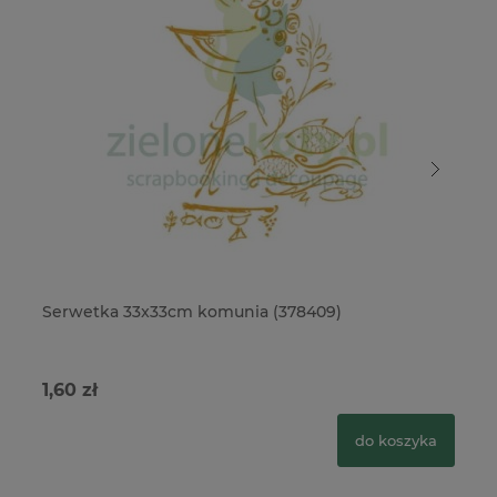
Serwetka 33x33cm komunia (378409)
Se
1,60 zł
1,
do koszyka