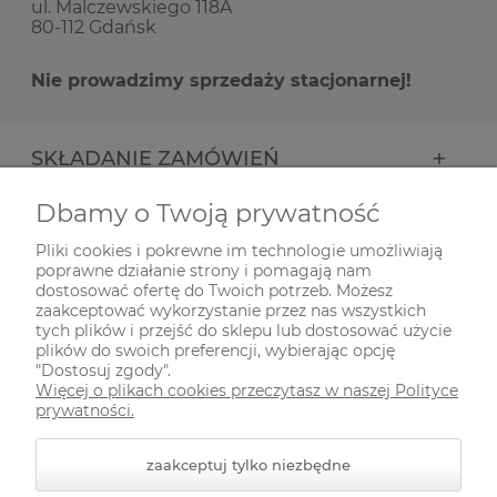
ul. Malczewskiego 118A
80-112 Gdańsk
Nie prowadzimy sprzedaży stacjonarnej!
SKŁADANIE ZAMÓWIEŃ
Dbamy o Twoją prywatność
INFORMACJE
Pliki cookies i pokrewne im technologie umożliwiają
poprawne działanie strony i pomagają nam
ODWIEDŹ NAS NA
dostosować ofertę do Twoich potrzeb. Możesz
zaakceptować wykorzystanie przez nas wszystkich
tych plików i przejść do sklepu lub dostosować użycie
plików do swoich preferencji, wybierając opcję
"Dostosuj zgody".
Więcej o plikach cookies przeczytasz w naszej Polityce
prywatności.
zaakceptuj tylko niezbędne