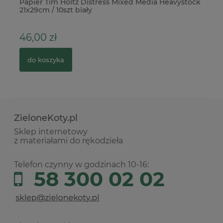
Papier Tim Holtz Distress Mixed Media Heavystock
Wy
21x29cm / 10szt biały
dz
46,00 zł
5
do koszyka
ZieloneKoty.pl
Sklep internetowy
z materiałami do rękodzieła
Telefon czynny w godzinach 10-16:
58 300 02 02