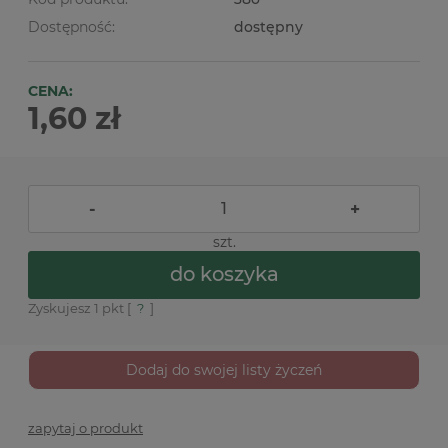
Dostępność:
dostępny
CENA:
1,60 zł
-
+
szt.
do koszyka
Zyskujesz
1
pkt [
?
]
Dodaj do swojej listy życzeń
zapytaj o produkt