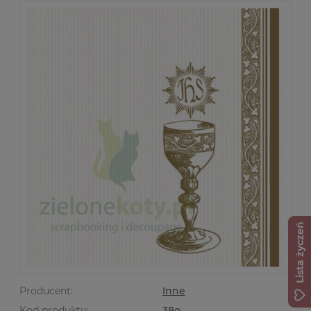
Lista życzeń
Producent:
Inne
Kod produktu:
38o