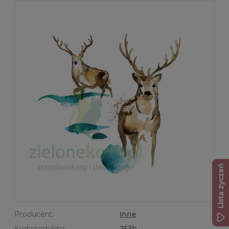
Lista życzeń
Producent:
Inne
Kod produktu:
253b