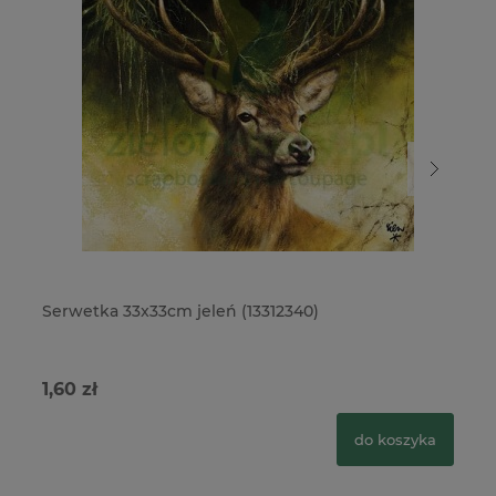
Serwetka 33x33cm jeleń (13312340)
Se
1,60 zł
1,
do koszyka