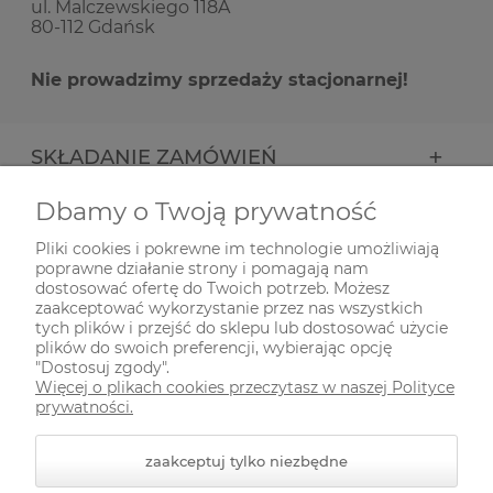
ul. Malczewskiego 118A
80-112 Gdańsk
Nie prowadzimy sprzedaży stacjonarnej!
SKŁADANIE ZAMÓWIEŃ
Dbamy o Twoją prywatność
INFORMACJE
Pliki cookies i pokrewne im technologie umożliwiają
poprawne działanie strony i pomagają nam
ODWIEDŹ NAS NA
dostosować ofertę do Twoich potrzeb. Możesz
zaakceptować wykorzystanie przez nas wszystkich
tych plików i przejść do sklepu lub dostosować użycie
plików do swoich preferencji, wybierając opcję
"Dostosuj zgody".
Więcej o plikach cookies przeczytasz w naszej Polityce
prywatności.
zaakceptuj tylko niezbędne