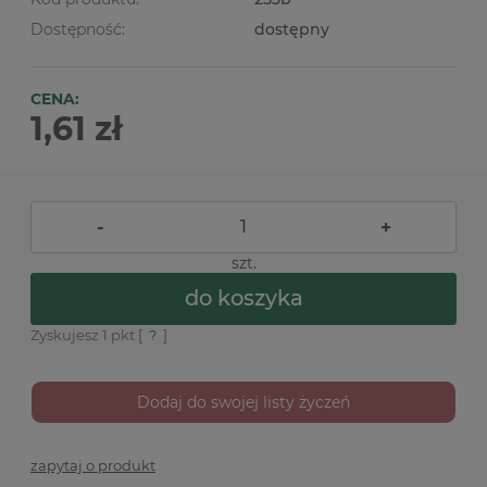
Dostępność:
dostępny
CENA:
1,61 zł
-
+
szt.
do koszyka
Zyskujesz
1
pkt [
?
]
Dodaj do swojej listy życzeń
zapytaj o produkt