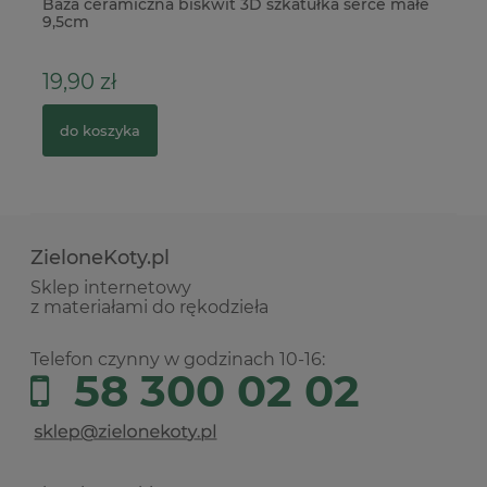
Baza ceramiczna biskwit 3D szkatułka serce małe
Ta
9,5cm
Ho
19,90 zł
1
do koszyka
ZieloneKoty.pl
Sklep internetowy
z materiałami do rękodzieła
Telefon czynny w godzinach 10-16:
58 300 02 02