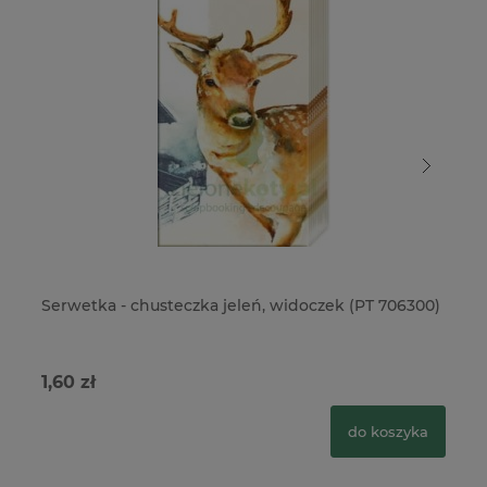
Serwetka - chusteczka jeleń, widoczek (PT 706300)
Se
1,60 zł
1,
do koszyka