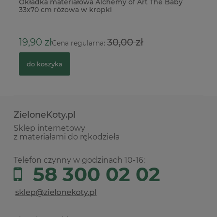
Okładka materiałowa Alchemy of Art The Baby
St
33x70 cm różowa w kropki
5
19,90 zł
30,00 zł
Cena regularna:
do koszyka
ZieloneKoty.pl
Sklep internetowy
z materiałami do rękodzieła
Telefon czynny w godzinach 10-16:
58 300 02 02