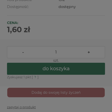
Dostępność:
dostępny
CENA:
1,60 zł
-
+
szt.
do koszyka
Zyskujesz
1
pkt [
?
]
Dodaj do swojej listy życzeń
zapytaj o produkt