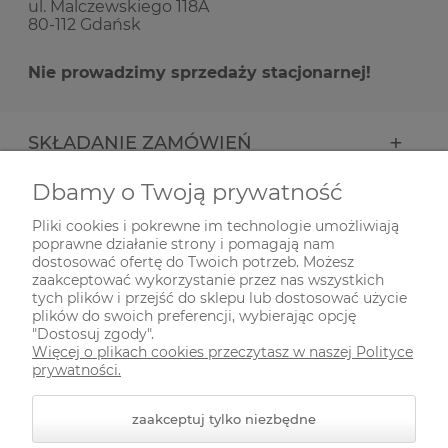
ul. Malczewskiego 118A
80-112 Gdańsk
Nie prowadzimy sprzedaży stacjonarnej!
SKŁADANIE ZAMÓWIEŃ
Dbamy o Twoją prywatność
INFORMACJE
Pliki cookies i pokrewne im technologie umożliwiają
poprawne działanie strony i pomagają nam
ODWIEDŹ NAS NA
dostosować ofertę do Twoich potrzeb. Możesz
zaakceptować wykorzystanie przez nas wszystkich
tych plików i przejść do sklepu lub dostosować użycie
plików do swoich preferencji, wybierając opcję
"Dostosuj zgody".
Więcej o plikach cookies przeczytasz w naszej Polityce
prywatności.
zaakceptuj tylko niezbędne