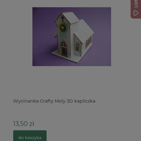
Wycinanka Crafty Moly 3D kapliczka
Do
Sw
13,50 zł
3
do koszyka