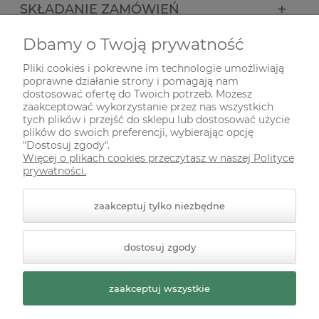
SKŁADANIE ZAMÓWIEŃ
Dbamy o Twoją prywatność
INFORMACJE
Pliki cookies i pokrewne im technologie umożliwiają
poprawne działanie strony i pomagają nam
ODWIEDŹ NAS NA
dostosować ofertę do Twoich potrzeb. Możesz
zaakceptować wykorzystanie przez nas wszystkich
tych plików i przejść do sklepu lub dostosować użycie
plików do swoich preferencji, wybierając opcję
"Dostosuj zgody".
Więcej o plikach cookies przeczytasz w naszej Polityce
prywatności.
zaakceptuj tylko niezbędne
© 2026 zielonekoty.pl. Wszelkie prawa zastrzeżone.
dostosuj zgody
Styl graficzny ShopGadget.pl
Sklep internetowy Shoper
Premium
zaakceptuj wszystkie