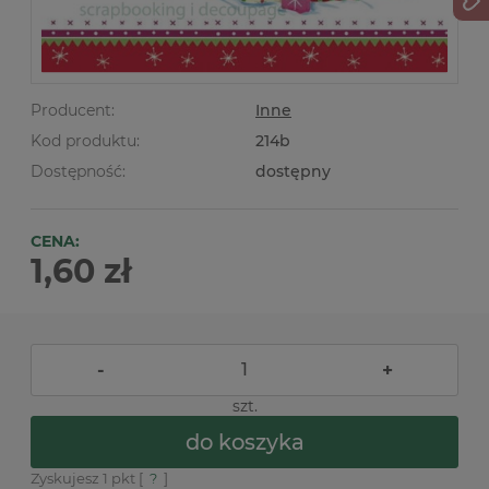
Producent:
Inne
Kod produktu:
214b
Dostępność:
dostępny
CENA:
1,60 zł
-
+
szt.
do koszyka
Zyskujesz
1
pkt [
?
]