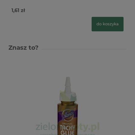
1,61 zł
1,
do koszyka
Znasz to?