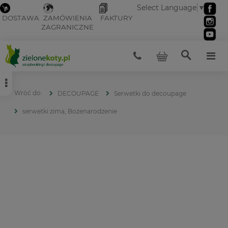
Select Language
▼
DOSTAWA
ZAMÓWIENIA
FAKTURY
ZAGRANICZNE
DECOUPAGE
Serwetki do decoupage
serwetki zima, Bożenarodzenie