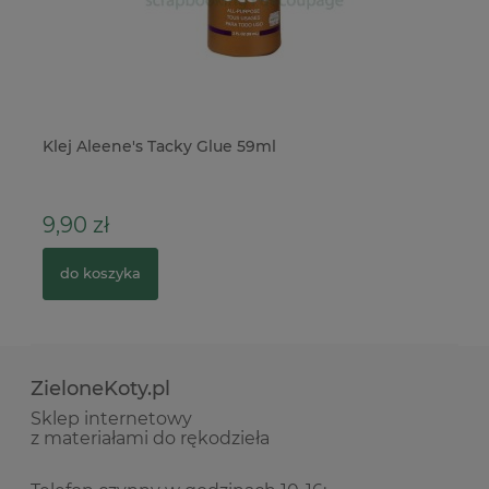
Klej Aleene's Tacky Glue 59ml
NA
Di
9,90 zł
2
do koszyka
ZieloneKoty.pl
Sklep internetowy
z materiałami do rękodzieła