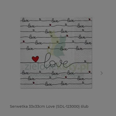
Serwetka 33x33cm Love (SDL-123000) ślub
Se
se