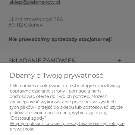
ul. Malczewskiego 118A
80-112 Gdańsk
Nie prowadzimy sprzedaży stacjonarnej!
SKŁADANIE ZAMÓWIEŃ
Dbamy o Twoją prywatność
INFORMACJE
Pliki cookies i pokrewne im technologie umożliwiają
poprawne działanie strony i pomagają nam
ODWIEDŹ NAS NA
dostosować ofertę do Twoich potrzeb. Możesz
zaakceptować wykorzystanie przez nas wszystkich
tych plików i przejść do sklepu lub dostosować użycie
plików do swoich preferencji, wybierając opcję
"Dostosuj zgody".
Więcej o plikach cookies przeczytasz w naszej Polityce
prywatności.