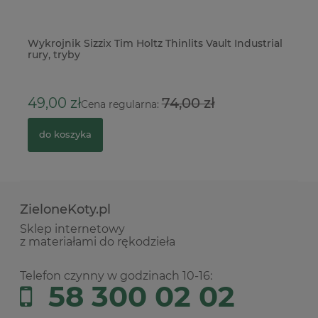
Wykrojnik Sizzix Tim Holtz Thinlits Vault Industrial
Sz
rury, tryby
łą
3
49,00 zł
74,00 zł
Cena regularna:
do koszyka
ZieloneKoty.pl
Sklep internetowy
z materiałami do rękodzieła
Telefon czynny w godzinach 10-16:
58 300 02 02