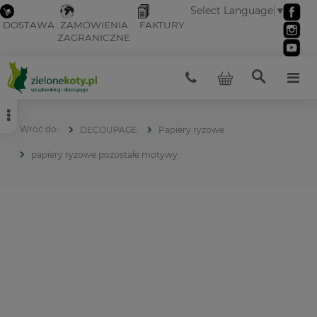
Select Language
▼
DOSTAWA
ZAMÓWIENIA
FAKTURY
ZAGRANICZNE
DECOUPAGE
Papiery ryżowe
papiery ryżowe pozostałe motywy