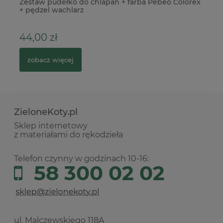
e
Zestaw pudełko do chlapań + farba Pebeo Colorex
Wy
+ pędzel wachlarz
dz
44,00 zł
5
zobacz więcej
ZieloneKoty.pl
Sklep internetowy
z materiałami do rękodzieła
Telefon czynny w godzinach 10-16:
58 300 02 02
ul. Malczewskiego 118A