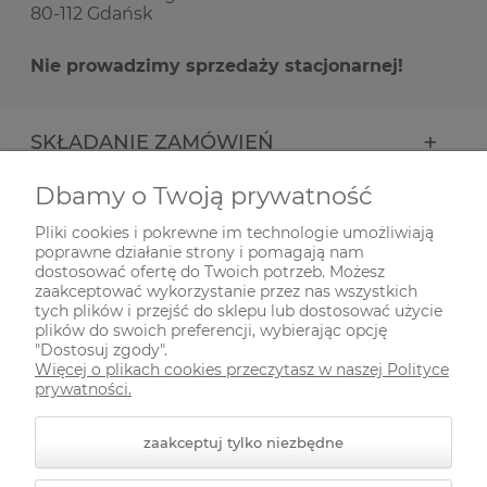
80-112 Gdańsk
Nie prowadzimy sprzedaży stacjonarnej!
SKŁADANIE ZAMÓWIEŃ
Dbamy o Twoją prywatność
INFORMACJE
Pliki cookies i pokrewne im technologie umożliwiają
poprawne działanie strony i pomagają nam
ODWIEDŹ NAS NA
dostosować ofertę do Twoich potrzeb. Możesz
zaakceptować wykorzystanie przez nas wszystkich
tych plików i przejść do sklepu lub dostosować użycie
plików do swoich preferencji, wybierając opcję
"Dostosuj zgody".
Więcej o plikach cookies przeczytasz w naszej Polityce
prywatności.
zaakceptuj tylko niezbędne