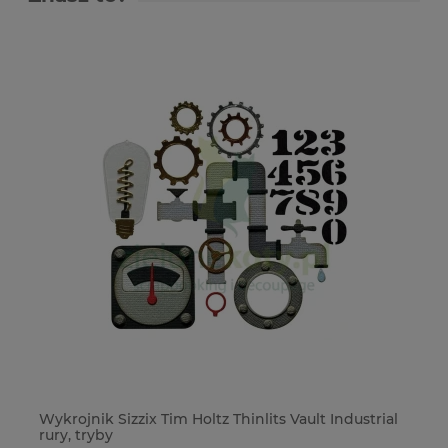
Wykrojnik Sizzix Tim Holtz Thinlits Vault Industrial
Ok
rury, tryby
33