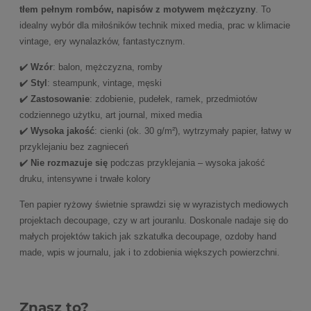
tłem pełnym rombów, napisów z motywem mężczyzny
. To
idealny wybór dla miłośników technik mixed media, prac w klimacie
vintage, ery wynalazków, fantastycznym.
✔️
Wzór
: balon, mężczyzna, romby
✔️
Styl
: steampunk, vintage, męski
✔️
Zastosowanie
: zdobienie, pudełek, ramek, przedmiotów
codziennego użytku, art journal, mixed media
✔️
Wysoka jakość
: cienki (ok. 30 g/m²), wytrzymały papier, łatwy w
przyklejaniu bez zagnieceń
✔️
Nie rozmazuje się
podczas przyklejania – wysoka jakość
druku, intensywne i trwałe kolory
Ten papier ryżowy świetnie sprawdzi się w wyrazistych mediowych
projektach decoupage, czy w art jouranlu. Doskonale nadaje się do
małych projektów takich jak szkatułka decoupage, ozdoby hand
made, wpis w journalu, jak i to zdobienia większych powierzchni.
Znasz to?