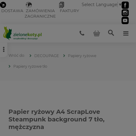
Select Language
▼
DOSTAWA
ZAMÓWIENIA
FAKTURY
ZAGRANICZNE
DECOUPAGE
Papiery ryżowe
Papiery ryżowe tło
Papier ryżowy A4 ScrapLove
Steampunk background 7 tło,
mężczyzna