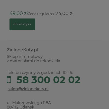
49,00 zł
74,00 zł
1
Cena regularna:
do koszyka
ZieloneKoty.pl
Sklep internetowy
z materiałami do rękodzieła
Telefon czynny w godzinach 10-16:
58 300 02 02
ul. Malczewskiego 118A
80-112 Gdańsk