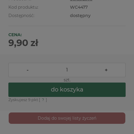
Kod produktu:
WC4477
Dostępność:
dostępny
CENA:
9,90 zł
-
+
szt.
do koszyka
Zyskujesz
9
pkt [
?
]
Dodaj do swojej listy życzeń