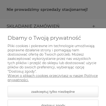
Nie prowadzimy sprzedaży stacjonarnej!
SKŁADANIE ZAMÓWIEŃ
Dbamy o Twoją prywatność
INFORMACJE
Pliki cookies i pokrewne im technologie umożliwiają
poprawne działanie strony i pomagają nam
ODWIEDŹ NAS NA
dostosować ofertę do Twoich potrzeb. Możesz
zaakceptować wykorzystanie przez nas wszystkich
tych plików i przejść do sklepu lub dostosować użycie
plików do swoich preferencji, wybierając opcję
"Dostosuj zgody".
Więcej o plikach cookies przeczytasz w naszej Polityce
prywatności.
zaakceptuj tylko niezbędne
© 2026 zielonekoty.pl. Wszelkie prawa zastrzeżone.
dostosuj zgody