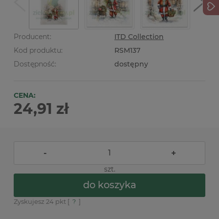
Producent:
ITD Collection
Kod produktu:
RSM137
Dostępność:
dostępny
CENA:
24,91 zł
-
+
szt.
do koszyka
Zyskujesz
24
pkt [
?
]