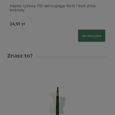
Papier ryżowy ITD decoupage 15x15 / 6szt zima
Pa
kościoły
mi
24,91 zł
24
do koszyka
Znasz to?