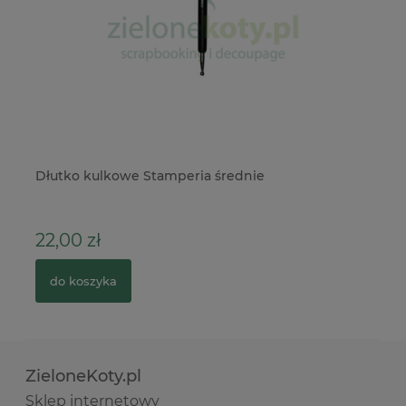
e
Dłutko kulkowe Stamperia średnie
Te
22,00 zł
1,
do koszyka
ZieloneKoty.pl
Sklep internetowy