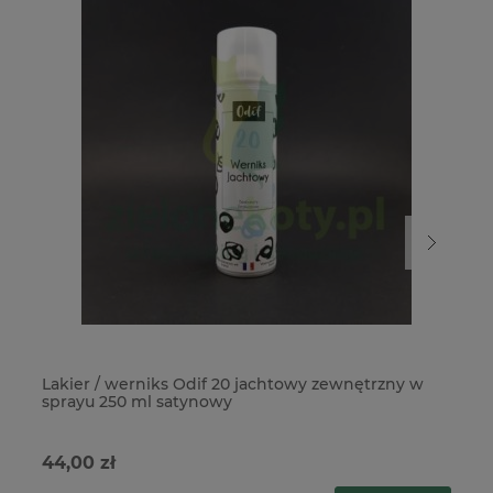
Lakier / werniks Odif 20 jachtowy zewnętrzny w
La
sprayu 250 ml satynowy
44,00 zł
39