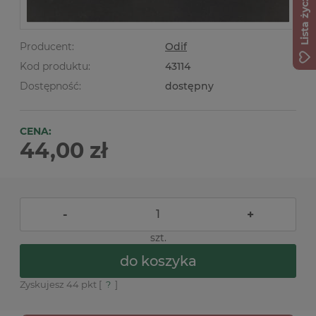
Lista życzeń
Producent:
Odif
Kod produktu:
43114
Dostępność:
dostępny
CENA:
44,00 zł
-
+
szt.
do koszyka
Zyskujesz
44
pkt [
?
]