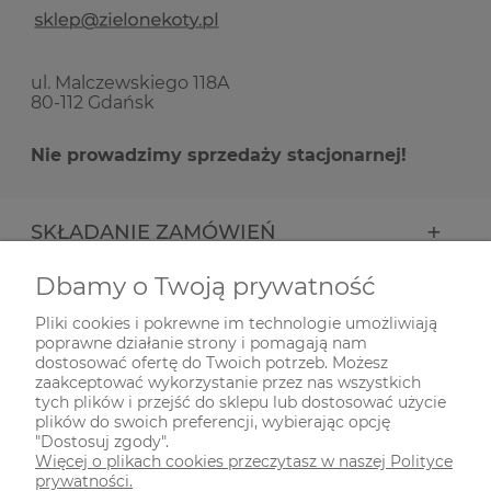
ul. Malczewskiego 118A
80-112 Gdańsk
Nie prowadzimy sprzedaży stacjonarnej!
SKŁADANIE ZAMÓWIEŃ
Dbamy o Twoją prywatność
INFORMACJE
Pliki cookies i pokrewne im technologie umożliwiają
poprawne działanie strony i pomagają nam
ODWIEDŹ NAS NA
dostosować ofertę do Twoich potrzeb. Możesz
zaakceptować wykorzystanie przez nas wszystkich
tych plików i przejść do sklepu lub dostosować użycie
plików do swoich preferencji, wybierając opcję
"Dostosuj zgody".
Więcej o plikach cookies przeczytasz w naszej Polityce
prywatności.