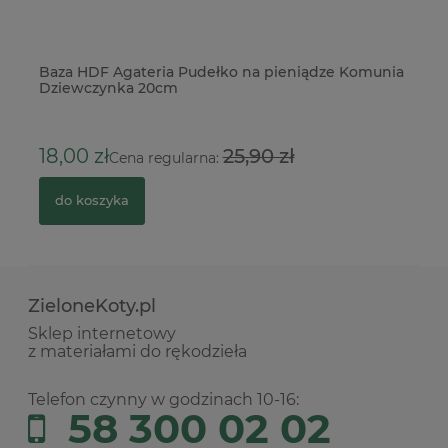
Baza HDF Agateria Pudełko na pieniądze Komunia
Wy
Dziewczynka 20cm
Pi
3
18,00 zł
25,90 zł
Cena regularna:
do koszyka
ZieloneKoty.pl
Sklep internetowy
z materiałami do rękodzieła
Telefon czynny w godzinach 10-16:
58 300 02 02