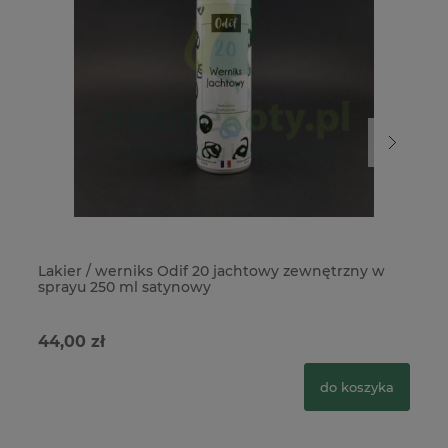
Lakier / werniks Odif 20 jachtowy zewnętrzny w
La
sprayu 250 ml satynowy
44,00 zł
39
do koszyka