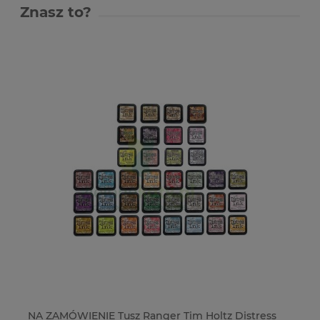
Znasz to?
ck
NA ZAMÓWIENIE Tusz Ranger Tim Holtz Distress
Kl