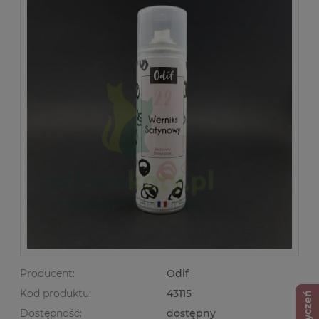
Producent:
Odif
Kod produktu:
43115
Dostępność:
dostępny