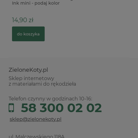
Ink mini - podaj kolor
14,90 zł
9
do koszyka
ZieloneKoty.pl
Sklep internetowy
z materiałami do rękodzieła
Telefon czynny w godzinach 10-16:
58 300 02 02
ul. Malczewskiego 118A