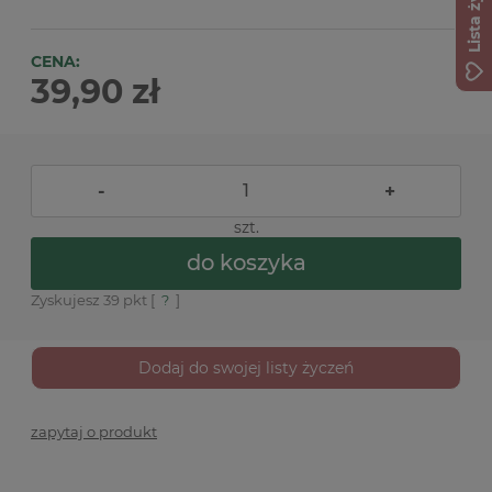
Lista życzeń
CENA:
39,90 zł
-
+
szt.
do koszyka
Zyskujesz
39
pkt [
?
]
Dodaj do swojej listy życzeń
zapytaj o produkt