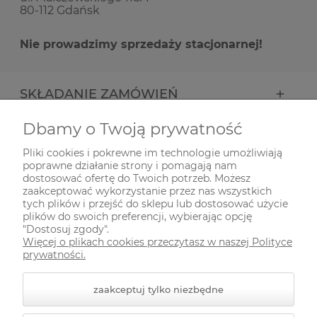
80-112 Gdańsk
Nie prowadzimy sprzedaży stacjonarnej!
SKŁADANIE ZAMÓWIEŃ
Dbamy o Twoją prywatność
INFORMACJE
Pliki cookies i pokrewne im technologie umożliwiają
poprawne działanie strony i pomagają nam
ODWIEDŹ NAS NA
dostosować ofertę do Twoich potrzeb. Możesz
zaakceptować wykorzystanie przez nas wszystkich
tych plików i przejść do sklepu lub dostosować użycie
plików do swoich preferencji, wybierając opcję
"Dostosuj zgody".
Więcej o plikach cookies przeczytasz w naszej Polityce
prywatności.
zaakceptuj tylko niezbędne