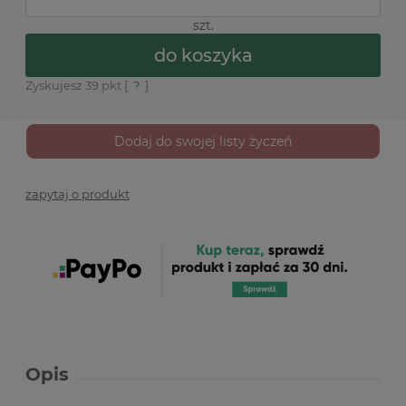
szt.
do koszyka
Zyskujesz
39
pkt [
?
]
Dodaj do swojej listy życzeń
zapytaj o produkt
Opis