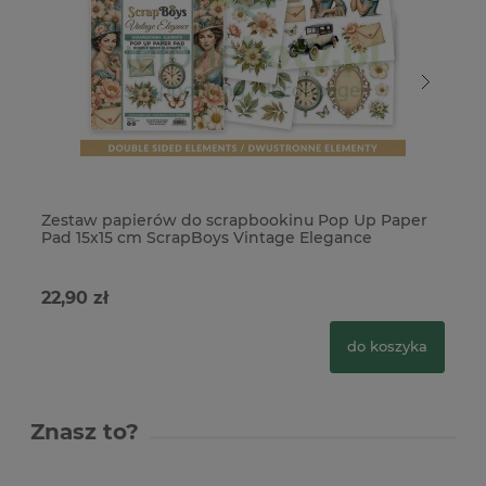
Zestaw papierów do scrapbookinu Pop Up Paper
Pa
Pad 15x15 cm ScrapBoys Vintage Elegance
do
22,90 zł
4,
do koszyka
Znasz to?