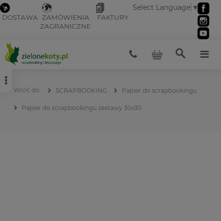
Select Language
▼
DOSTAWA
ZAMÓWIENIA
FAKTURY
ZAGRANICZNE
SCRAPBOOKING
Papier do scrapbookingu
Papier do scrapbookingu zestawy 30x30