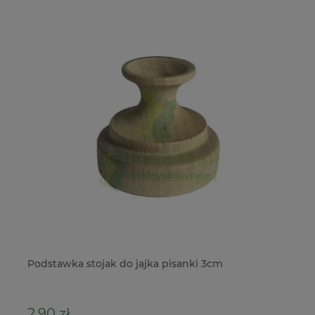
Podstawka stojak do jajka pisanki 3cm
NA
Di
2,90 zł
2