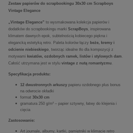
Zestaw papierów do scrapbookingu 30x30 cm Scrapboys
Vintage Elegance
„Vintage Elegance”
to wysmakowana kolekcja papierów i
dodatków do scrapbookingu marki
ScrapBoys
, inspirowana
klimatem dawnych epok, subtelnością kobiecego piękna i
elegancką estetyką retro. Paleta kolorów łączy
beże, kremy i
odcienie niebieskiego
, tworząc idealne tło dla kompozycji z
motywami
kwiatów, ozdobnych ramek, listów i stylowych dam
.
Całość utrzymana jest w stylu
vintage z nutą romantyzmu
.
Specyfikacja produktu:
12 dwustronnych arkuszy
papieru ozdobnego plus bonus
na odwrocie okładki
format
30x30 cm
gramatura 250 g/m² – papier sztywny, łatwy do klejenia i
cięcia
Zastosowanie:
Art journale, albumy, kartki, pamiętniki w klimacie retro