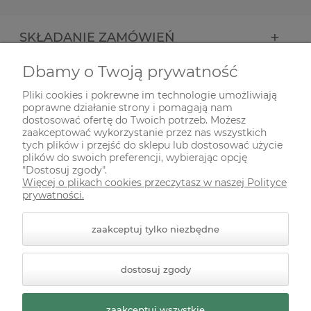
SKŁADANIE ZAMÓWIEŃ
Dbamy o Twoją prywatność
INFORMACJE
Pliki cookies i pokrewne im technologie umożliwiają
poprawne działanie strony i pomagają nam
ODWIEDŹ NAS NA
dostosować ofertę do Twoich potrzeb. Możesz
zaakceptować wykorzystanie przez nas wszystkich
tych plików i przejść do sklepu lub dostosować użycie
plików do swoich preferencji, wybierając opcję
"Dostosuj zgody".
Więcej o plikach cookies przeczytasz w naszej Polityce
prywatności.
zaakceptuj tylko niezbędne
© 2026 zielonekoty.pl. Wszelkie prawa zastrzeżone.
dostosuj zgody
Styl graficzny ShopGadget.pl
Sklep internetowy Shoper
Premium
zaakceptuj wszystkie