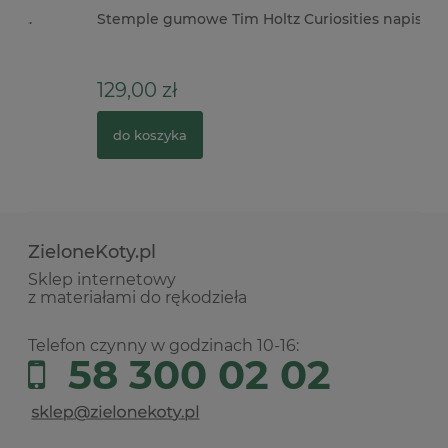
Stemple gumowe Tim Holtz Curiosities napisy
Do
Ty
129,00 zł
3
do koszyka
ZieloneKoty.pl
Sklep internetowy
z materiałami do rękodzieła
Telefon czynny w godzinach 10-16:
58 300 02 02