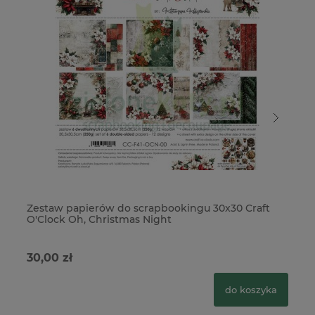
Zestaw papierów do scrapbookingu 30x30 Craft
Ze
O'Clock Oh, Christmas Night
Ch
30,00 zł
27
do koszyka