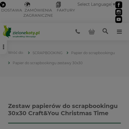
Select Language
▼
DOSTAWA
ZAMÓWIENIA
FAKTURY
ZAGRANICZNE
SCRAPBOOKING
Papier do scrapbookingu
Papier do scrapbookingu zestawy 30x30
Zestaw papierów do scrapbookingu
30x30 Craft&You Christmas Time