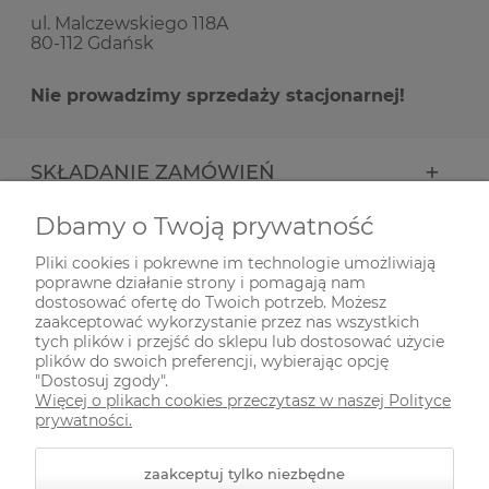
ul. Malczewskiego 118A
80-112 Gdańsk
Nie prowadzimy sprzedaży stacjonarnej!
SKŁADANIE ZAMÓWIEŃ
Dbamy o Twoją prywatność
INFORMACJE
Pliki cookies i pokrewne im technologie umożliwiają
poprawne działanie strony i pomagają nam
ODWIEDŹ NAS NA
dostosować ofertę do Twoich potrzeb. Możesz
zaakceptować wykorzystanie przez nas wszystkich
tych plików i przejść do sklepu lub dostosować użycie
plików do swoich preferencji, wybierając opcję
"Dostosuj zgody".
Więcej o plikach cookies przeczytasz w naszej Polityce
prywatności.
zaakceptuj tylko niezbędne