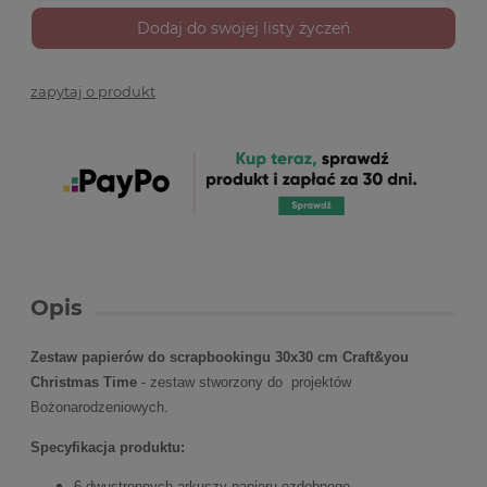
Dodaj do swojej listy życzeń
zapytaj o produkt
Opis
Zestaw papierów do scrapbookingu 30x30 cm Craft&you
Christmas Time
- zestaw stworzony do projektów
Bożonarodzeniowych.
Specyfikacja produktu:
6 dwustronnych arkuszy papieru ozdobnego