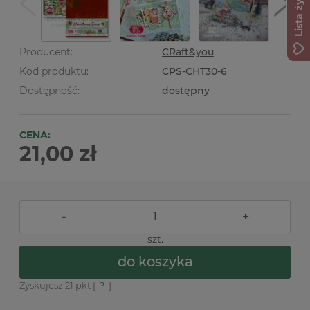
Lista życzeń
Producent:
CRaft&you
Kod produktu:
CPS-CHT30-6
Dostępność:
dostępny
CENA:
21,00 zł
-
+
szt.
do koszyka
Zyskujesz
21
pkt [
?
]