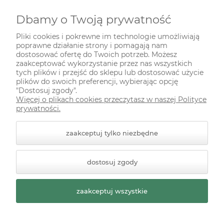
Dbamy o Twoją prywatność
INFORMACJE
Pliki cookies i pokrewne im technologie umożliwiają
poprawne działanie strony i pomagają nam
ODWIEDŹ NAS NA
dostosować ofertę do Twoich potrzeb. Możesz
zaakceptować wykorzystanie przez nas wszystkich
tych plików i przejść do sklepu lub dostosować użycie
plików do swoich preferencji, wybierając opcję
"Dostosuj zgody".
Więcej o plikach cookies przeczytasz w naszej Polityce
prywatności.
zaakceptuj tylko niezbędne
© 2026 zielonekoty.pl. Wszelkie prawa zastrzeżone.
dostosuj zgody
Styl graficzny ShopGadget.pl
Sklep internetowy Shoper
Premium
zaakceptuj wszystkie