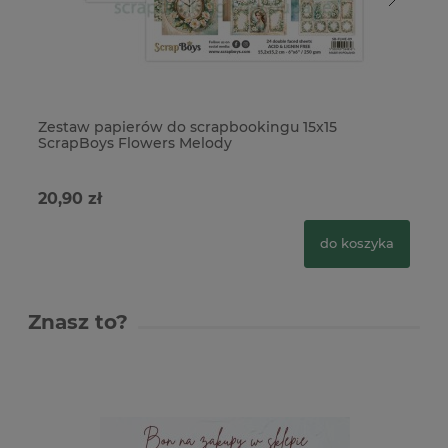
Zestaw papierów do scrapbookingu 15x15
Ze
ScrapBoys Flowers Melody
Sc
20,90 zł
43
do koszyka
Znasz to?