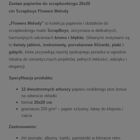
Zestaw papierów do scrapbookingu 20x20
cm Scrapboys Flowers Melody
„Flowers Melody”
to kolekcja papierów i dodatków do
scrapbookingu marki
ScrapBoys
, utrzymana w delikatnych,
harmonijnych odcieniach
kremu i błękitu
. Głównymi motywami są
tu
kwiaty jabłoni, instrumenty, porcelanowe filiżanki, ptaki i
gałązki
, które przywołują nastrój spokojnego poranka w ogrodzie.
Idealna do romantycznych projektów, pełnych lekkości, wdzięku i
elegancji.
Specyfikacja produktu:
12 dwustronnych arkuszy
papieru ozdobnego plus bonus
na odwrocie okładki
format
20x20 cm
gramatura 250 g/m² – papier sztywny, łatwy do klejenia i
cięcia
Zastosowanie:
Art journale, albumy, kartki, pamiętniki w klimacie retro