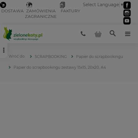
Select Language
▼
DOSTAWA
ZAMÓWIENIA
FAKTURY
ZAGRANICZNE
SCRAPBOOKING
Papier do scrapbookingu
Papier do scrapbookingu zestawy 15x15, 20x20, A4