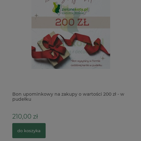
Bon upominkowy na zakupy o wartości 200 zł - w
Na
pudełku
m
210,00 zł
2
do koszyka