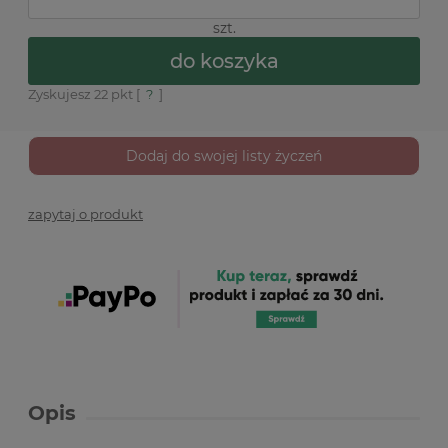
szt.
do koszyka
Zyskujesz
22
pkt [
?
]
Dodaj do swojej listy życzeń
zapytaj o produkt
Opis