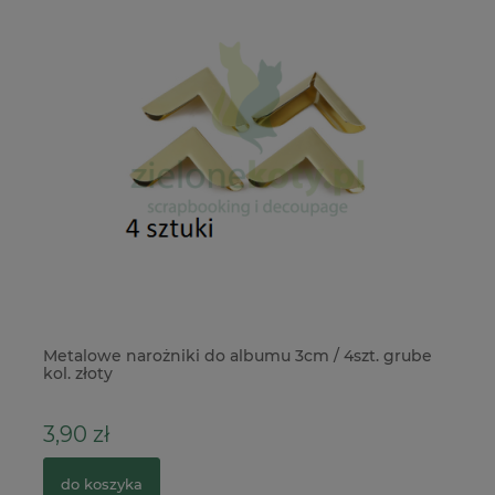
Metalowe narożniki do albumu 3cm / 4szt. grube
Pu
kol. złoty
3,90 zł
4
do koszyka