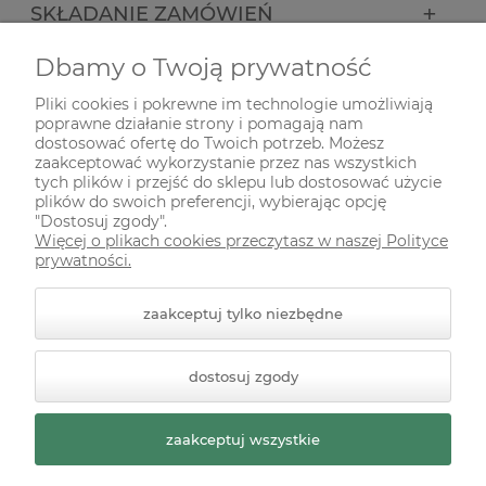
SKŁADANIE ZAMÓWIEŃ
Dbamy o Twoją prywatność
INFORMACJE
Pliki cookies i pokrewne im technologie umożliwiają
poprawne działanie strony i pomagają nam
ODWIEDŹ NAS NA
dostosować ofertę do Twoich potrzeb. Możesz
zaakceptować wykorzystanie przez nas wszystkich
tych plików i przejść do sklepu lub dostosować użycie
plików do swoich preferencji, wybierając opcję
"Dostosuj zgody".
Więcej o plikach cookies przeczytasz w naszej Polityce
prywatności.
zaakceptuj tylko niezbędne
© 2026 zielonekoty.pl. Wszelkie prawa zastrzeżone.
dostosuj zgody
Styl graficzny ShopGadget.pl
Sklep internetowy Shoper
Premium
zaakceptuj wszystkie