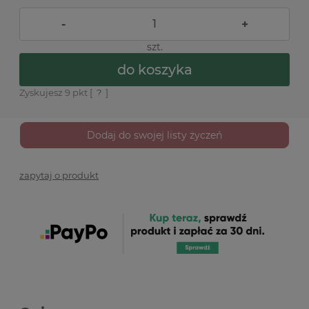
-
+
szt.
do koszyka
Zyskujesz
9
pkt [
?
]
Dodaj do swojej listy życzeń
zapytaj o produkt