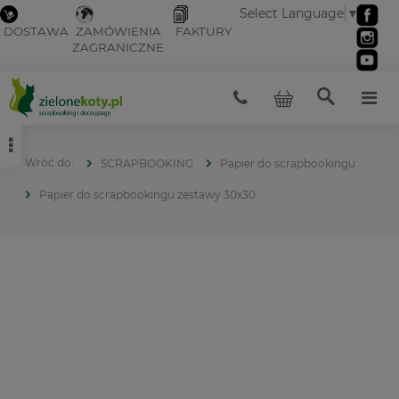
Select Language
▼
DOSTAWA
ZAMÓWIENIA
FAKTURY
ZAGRANICZNE
SCRAPBOOKING
Papier do scrapbookingu
Papier do scrapbookingu zestawy 30x30