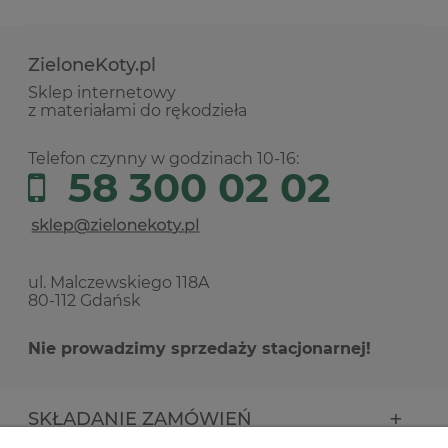
ZieloneKoty.pl
Sklep internetowy
z materiałami do rękodzieła
Telefon czynny w godzinach 10-16:
58 300 02 02
ul. Malczewskiego 118A
80-112 Gdańsk
Nie prowadzimy sprzedaży stacjonarnej!
SKŁADANIE ZAMÓWIEŃ