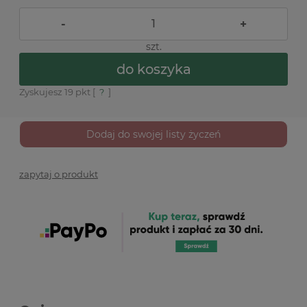
-
+
szt.
do koszyka
Zyskujesz
19
pkt [
?
]
Dodaj do swojej listy życzeń
zapytaj o produkt