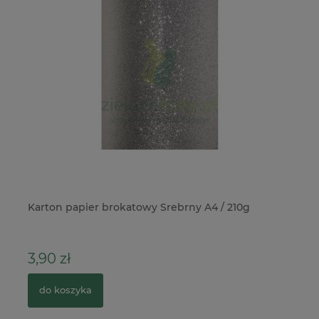
ne
Karton papier brokatowy Srebrny A4 / 210g
Pu
21
3,90 zł
4
do koszyka