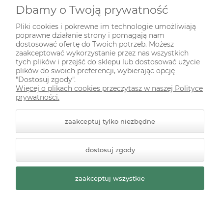
Dbamy o Twoją prywatność
INFORMACJE
Pliki cookies i pokrewne im technologie umożliwiają
poprawne działanie strony i pomagają nam
ODWIEDŹ NAS NA
dostosować ofertę do Twoich potrzeb. Możesz
zaakceptować wykorzystanie przez nas wszystkich
tych plików i przejść do sklepu lub dostosować użycie
plików do swoich preferencji, wybierając opcję
"Dostosuj zgody".
Więcej o plikach cookies przeczytasz w naszej Polityce
prywatności.
zaakceptuj tylko niezbędne
© 2026 zielonekoty.pl. Wszelkie prawa zastrzeżone.
dostosuj zgody
Styl graficzny ShopGadget.pl
Sklep internetowy Shoper
Premium
zaakceptuj wszystkie