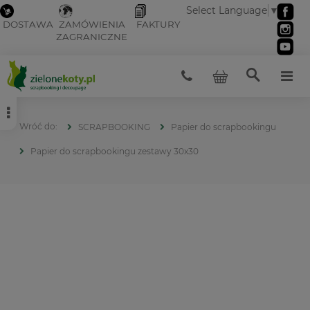
Select Language
▼
DOSTAWA
ZAMÓWIENIA
FAKTURY
ZAGRANICZNE
SCRAPBOOKING
Papier do scrapbookingu
Papier do scrapbookingu zestawy 30x30