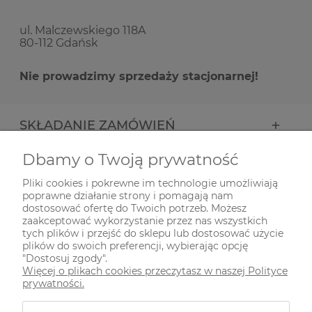
ul. Malczewskiego 118A
80-112 Gdańsk
Nie prowadzimy sprzedaży stacjonarnej!
SKŁADANIE ZAMÓWIEŃ
Dbamy o Twoją prywatność
INFORMACJE
Pliki cookies i pokrewne im technologie umożliwiają
poprawne działanie strony i pomagają nam
ODWIEDŹ NAS NA
dostosować ofertę do Twoich potrzeb. Możesz
zaakceptować wykorzystanie przez nas wszystkich
tych plików i przejść do sklepu lub dostosować użycie
plików do swoich preferencji, wybierając opcję
"Dostosuj zgody".
Więcej o plikach cookies przeczytasz w naszej Polityce
prywatności.