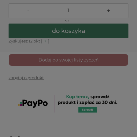
-
+
szt.
do koszyka
Zyskujesz
12
pkt [
?
]
Dodaj do swojej listy życzeń
zapytaj o produkt