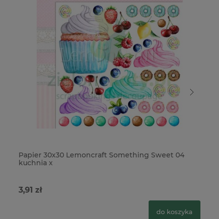
Papier 30x30 Lemoncraft Something Sweet 04
Bu
kuchnia x
Sw
3,91 zł
9,
do koszyka