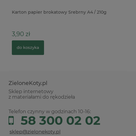
ki
Karton papier brokatowy Srebrny A4 / 210g
Wy
dz
3,90 zł
5
do koszyka
ZieloneKoty.pl
Sklep internetowy
z materiałami do rękodzieła
Telefon czynny w godzinach 10-16:
58 300 02 02