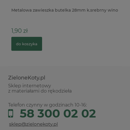
Metalowa zawieszka butelka 28mm k.srebrny wino
Ko
1,90 zł
3
do koszyka
ZieloneKoty.pl
Sklep internetowy
z materiałami do rękodzieła
Telefon czynny w godzinach 10-16:
58 300 02 02