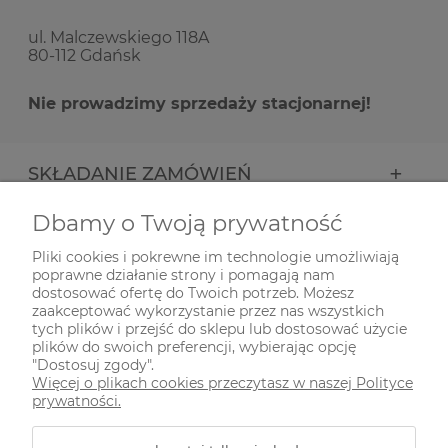
ul. Malczewskiego 118A
80-112 Gdańsk
Nie prowadzimy sprzedaży stacjonarnej!
SKŁADANIE ZAMÓWIEŃ
Dbamy o Twoją prywatność
INFORMACJE
Pliki cookies i pokrewne im technologie umożliwiają
poprawne działanie strony i pomagają nam
ODWIEDŹ NAS NA
dostosować ofertę do Twoich potrzeb. Możesz
zaakceptować wykorzystanie przez nas wszystkich
tych plików i przejść do sklepu lub dostosować użycie
plików do swoich preferencji, wybierając opcję
"Dostosuj zgody".
Więcej o plikach cookies przeczytasz w naszej Polityce
prywatności.