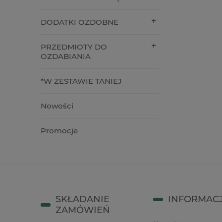
17,90 zł
3,90 zł
DODATKI OZDOBNE
do koszyka
do kos
PRZEDMIOTY DO
OZDABIANIA
*W ZESTAWIE TANIEJ
Nowości
Promocje
SKŁADANIE
INFORMAC
ZAMÓWIEŃ