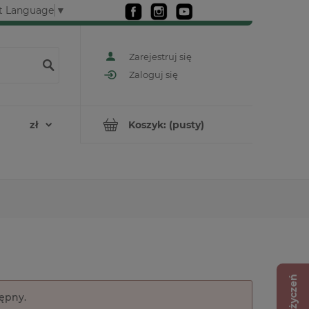
t Language
▼
Zarejestruj się
Zaloguj się
Koszyk:
(pusty)
Lista życzeń
tępny.