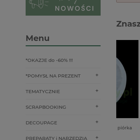
Znasz
Menu
*OKAZJE do -60% !!!
*POMYSŁ NA PREZENT
TEMATYCZNIE
SCRAPBOOKING
DECOUPAGE
Forma foremka silikonowa piórka
Wycinan
Komunia
Święta
PREPARATY i NARZĘDZIA