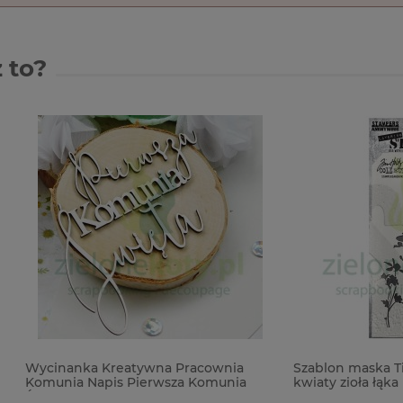
 to?
ka Kreatywna Pracownia
Szablon maska Tim Holtz Wil
 Napis Pierwsza Komunia
kwiaty zioła łąka