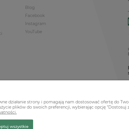
Blog
Facebook
Instagram
YouTube
ci
awne działanie strony i pomagają nam dostosować ofertę do Two
życie plików do swoich preferencji, wybierając opcję "Dostosuj 
watności.
r Premium
ptuj wszystkie