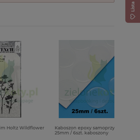
dflower
Kaboszon epoxy samoprzylepny
Patyna ol
25mm / 6szt. kaboszony
Antiquing