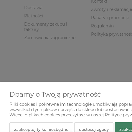
Kontakt
Dostawa
Zwroty i reklamacje
Płatności
Rabaty i promocje
Dokumenty zakupu i
Regulamin
faktury
Polityka prywatnoś
Zamówienia zagraniczne
Dbamy o Twoją prywatność
Pliki cookies i pokrewne im technologie umożliwiają popr
wszystkich tych plików i przejść do sklepu lub dostosować u
© 2026 zielonekoty.pl. Wszelkie prawa zastrzeżone.
Więcej o plikach cookies przeczytasz w naszej Polityce pry
Styl graficzny ShopGadget.pl
Sklep internetowy Shope
zaakceptuj tylko niezbędne
dostosuj zgody
zaakce