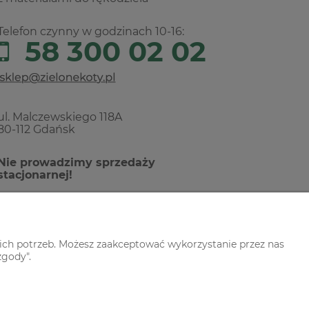
Telefon czynny w godzinach 10-16:
58 300 02 02
ul. Malczewskiego 118A
80-112 Gdańsk
Nie prowadzimy sprzedaży
stacjonarnej!
ich potrzeb. Możesz zaakceptować wykorzystanie przez nas
zgody".