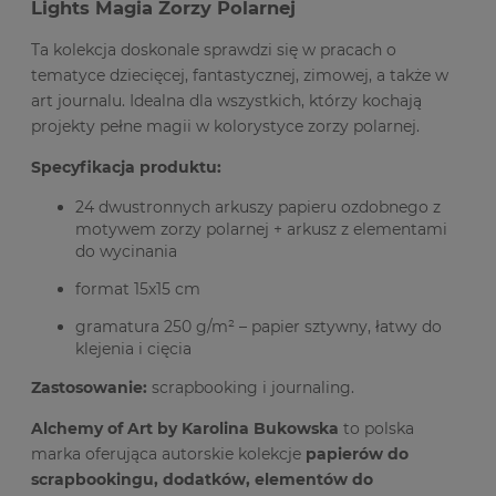
Lights Magia Zorzy Polarnej
Ta kolekcja doskonale sprawdzi się w pracach o
tematyce dziecięcej, fantastycznej, zimowej, a także w
art journalu. Idealna dla wszystkich, którzy kochają
projekty pełne magii w kolorystyce zorzy polarnej.
Specyfikacja produktu:
24 dwustronnych arkuszy papieru ozdobnego z
motywem zorzy polarnej + arkusz z elementami
do wycinania
format 15x15 cm
gramatura 250 g/m² – papier sztywny, łatwy do
klejenia i cięcia
Zastosowanie:
scrapbooking i journaling.
Alchemy of Art by Karolina Bukowska
to polska
marka oferująca autorskie kolekcje
papierów do
scrapbookingu, dodatków, elementów do