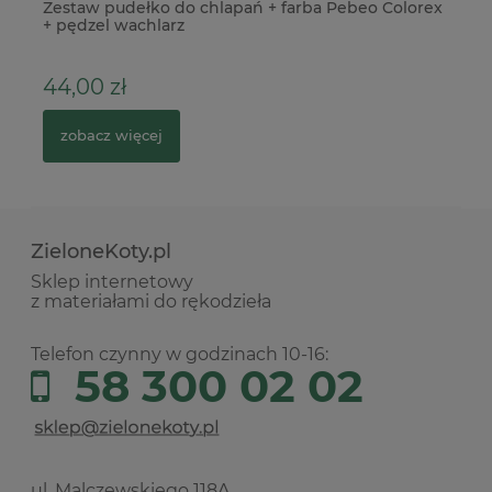
ag
Zestaw pudełko do chlapań + farba Pebeo Colorex
Kl
+ pędzel wachlarz
44,00 zł
9
zobacz więcej
ZieloneKoty.pl
Sklep internetowy
z materiałami do rękodzieła
Telefon czynny w godzinach 10-16:
58 300 02 02
ul. Malczewskiego 118A