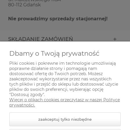
80-112 Gdańsk
Nie prowadzimy sprzedaży stacjonarnej!
SKŁADANIE ZAMÓWIEŃ
Dbamy o Twoją prywatność
INFORMACJE
Pliki cookies i pokrewne im technologie umożliwiają
poprawne działanie strony i pomagają nam
ODWIEDŹ NAS NA
dostosować ofertę do Twoich potrzeb. Możesz
zaakceptować wykorzystanie przez nas wszystkich
tych plików i przejść do sklepu lub dostosować użycie
plików do swoich preferencji, wybierając opcję
"Dostosuj zgody".
Więcej o plikach cookies przeczytasz w naszej Polityce
prywatności.
zaakceptuj tylko niezbędne