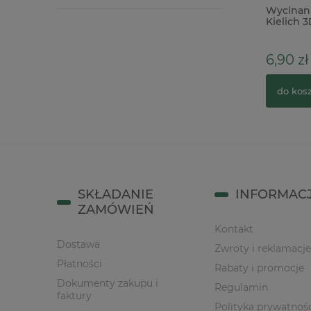
Baza HDF Agateria Pudełko na
Wycinan
pieniądze Komunia Dziewczynka
Kielich 3
20cm
6,90 zł
18,00 zł
25,90 zł
Cena regularna:
do kos
do koszyka
SKŁADANIE
INFORMAC
ZAMÓWIEŃ
Kontakt
Dostawa
Zwroty i reklamacje
Płatności
Rabaty i promocje
Dokumenty zakupu i
Regulamin
faktury
Polityka prywatnoś