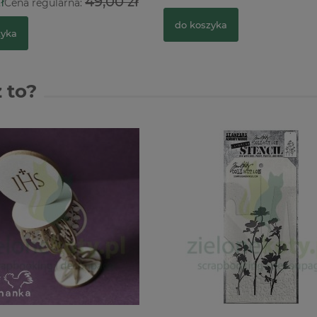
ł
49,00 zł
Cena regularna:
do koszyka
zyka
 to?