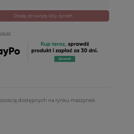
Dodaj do swojej listy życzeń
rodukt
kszością dostępnych na rynku maszynek.