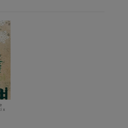
e
i x