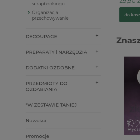
29,90 z
scrapbookingu
Organizacja i
do kos
przechowywanie
DECOUPAGE
Znasz
PREPARATY i NARZĘDZIA
DODATKI OZDOBNE
PRZEDMIOTY DO
OZDABIANIA
*W ZESTAWIE TANIEJ
Nowości
Promocje