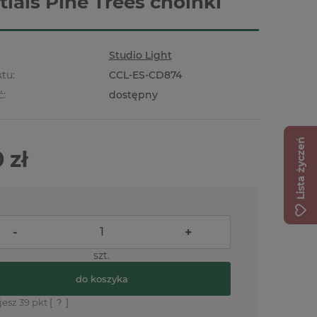
tials Pine Trees choinki
Studio Light
tu:
CCL-ES-CD874
ć:
dostępny
Lista życzeń
 zł
-
+
szt.
do koszyka
jesz
39
pkt [
?
]