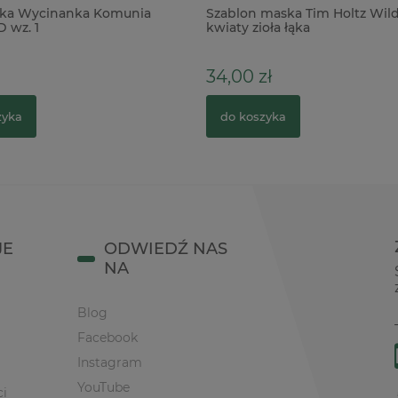
ka Wycinanka Komunia
Szablon maska Tim Holtz Wil
D wz. 1
kwiaty zioła łąka
34,00 zł
zyka
do koszyka
JE
ODWIEDŹ NAS
NA
Blog
Facebook
Instagram
YouTube
ci