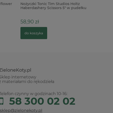
dflower
Nożyczki Tonic Tim Studios Holtz
Wykrojni
Haberdashery Scissors 5" w pudełku
podróżni
58,90 zł
29,90 z
do koszyka
do kosz
ZieloneKoty.pl
Sklep internetowy
z materiałami do rękodzieła
Telefon czynny w godzinach 10-16:
58 300 02 02