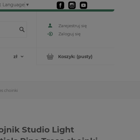
t Language
▼
Zarejestruj się
Zaloguj się
Koszyk:
(pusty)
es choinki
jnik Studio Light