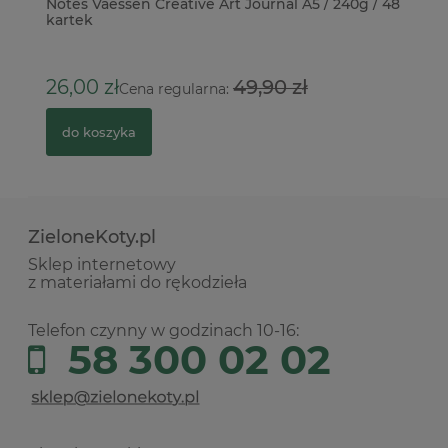
Notes Vaessen Creative Art Journal A5 / 240g / 48
Na
kartek
m
26,00 zł
49,90 zł
2
Cena regularna:
do koszyka
ZieloneKoty.pl
Sklep internetowy
z materiałami do rękodzieła
Telefon czynny w godzinach 10-16:
58 300 02 02