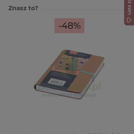
Lista życzeń
Znasz to?
-48%