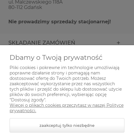
ul. Malczewskiego 118A
80-112 Gdańsk
Nie prowadzimy sprzedaży stacjonarnej!
SKŁADANIE ZAMÓWIEŃ
Dbamy o Twoją prywatność
INFORMACJE
Pliki cookies i pokrewne im technologie umożliwiają
poprawne działanie strony i pomagają nam
ODWIEDŹ NAS NA
dostosować ofertę do Twoich potrzeb. Możesz
zaakceptować wykorzystanie przez nas wszystkich
tych plików i przejść do sklepu lub dostosować użycie
plików do swoich preferencji, wybierając opcję
"Dostosuj zgody".
Więcej o plikach cookies przeczytasz w naszej Polityce
prywatności.
zaakceptuj tylko niezbędne