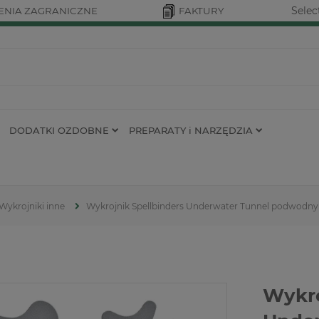
Selec
NIA ZAGRANICZNE
FAKTURY
DODATKI OZDOBNE
PREPARATY i NARZĘDZIA
Wykrojniki inne
Wykrojnik Spellbinders Underwater Tunnel podwodny 
Wykro