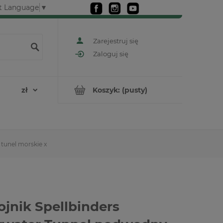
t Language
▼
Zarejestruj się
Zaloguj się
Koszyk:
(pusty)
tunel morskie x
jnik Spellbinders