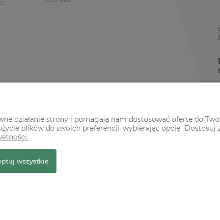
ci
awne działanie strony i pomagają nam dostosować ofertę do Two
życie plików do swoich preferencji, wybierając opcję "Dostosuj 
watności.
r Premium
ptuj wszystkie