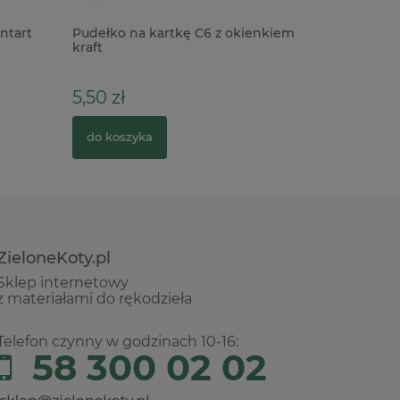
ntart
Pudełko na kartkę C6 z okienkiem
Wycinank
kraft
Pracowni
do explo
5,50 zł
5,90 zł
do koszyka
do kosz
ZieloneKoty.pl
Sklep internetowy
z materiałami do rękodzieła
Telefon czynny w godzinach 10-16:
58 300 02 02