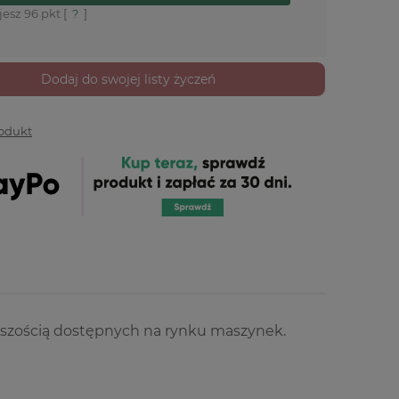
jesz
96
pkt [
?
]
Dodaj do swojej listy życzeń
rodukt
kszością dostępnych na rynku maszynek.