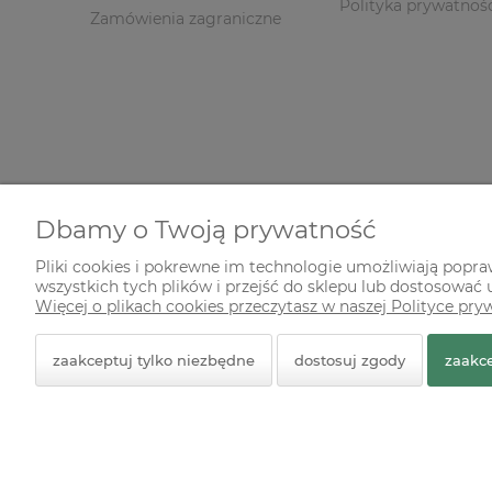
Polityka prywatnoś
Zamówienia zagraniczne
Dbamy o Twoją prywatność
Pliki cookies i pokrewne im technologie umożliwiają popr
wszystkich tych plików i przejść do sklepu lub dostosować u
© 2026 zielonekoty.pl. Wszelkie prawa zastrzeżone.
Więcej o plikach cookies przeczytasz w naszej Polityce pry
Styl graficzny ShopGadget.pl
Sklep internetowy Shope
zaakceptuj tylko niezbędne
dostosuj zgody
zaakce