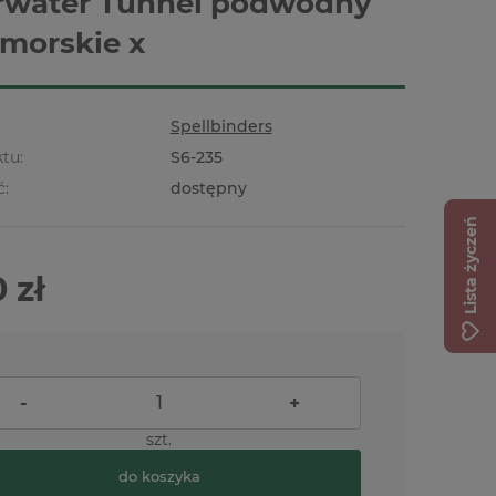
rwater Tunnel podwodny
 morskie x
Spellbinders
tu:
S6-235
ć:
dostępny
Lista życzeń
 zł
-
+
szt.
do koszyka