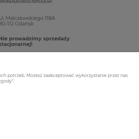
ul. Malczewskiego 118A
80-112 Gdańsk
Nie prowadzimy sprzedaży
stacjonarnej!
ich potrzeb. Możesz zaakceptować wykorzystanie przez nas
zgody".