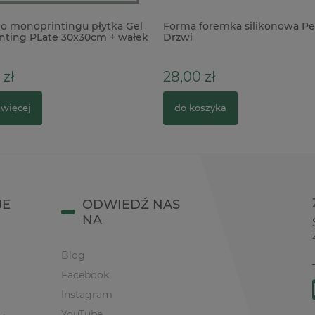
o monoprintingu płytka Gel
Forma foremka silikonowa Pe
inting PLate 30x30cm + wałek
Drzwi
 zł
28,00 zł
 więcej
do koszyka
JE
ODWIEDŹ NAS
NA
Blog
Facebook
Instagram
YouTube