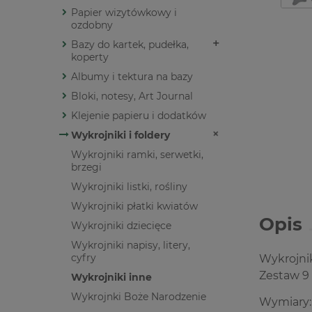
Papier wizytówkowy i
ozdobny
Bazy do kartek, pudełka,
koperty
Albumy i tektura na bazy
Bloki, notesy, Art Journal
Klejenie papieru i dodatków
Wykrojniki i foldery
Wykrojniki ramki, serwetki,
brzegi
Wykrojniki listki, rośliny
Wykrojniki płatki kwiatów
Opis
Wykrojniki dziecięce
Wykrojniki napisy, litery,
cyfry
Wykrojni
Zestaw 9
Wykrojniki inne
Wykrojnki Boże Narodzenie
Wymiary: