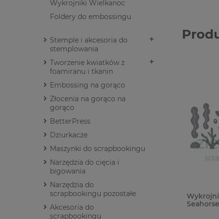
Wykrojniki Wielkanoc
Foldery do embossingu
Prod
Stemple i akcesoria do
stemplowania
Tworzenie kwiatków z
foamiranu i tkanin
Embossing na gorąco
Złocenia na gorąco na
gorąco
BetterPress
Dziurkacze
Maszynki do scrapbookingu
Narzędzia do cięcia i
bigowania
Narzędzia do
scrapbookingu pozostałe
Wykrojni
Seahorse
Akcesoria do
scrapbookingu