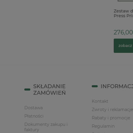
Kaboszon epoxy samoprzylepny
Zestaw d
25mm / 6szt. kaboszony
Press Pr
10cm
6,90 zł
276,00
do koszyka
zobacz
SKŁADANIE
INFORMAC
ZAMÓWIEŃ
Kontakt
Dostawa
Zwroty i reklamacje
Płatności
Rabaty i promocje
Dokumenty zakupu i
Regulamin
faktury