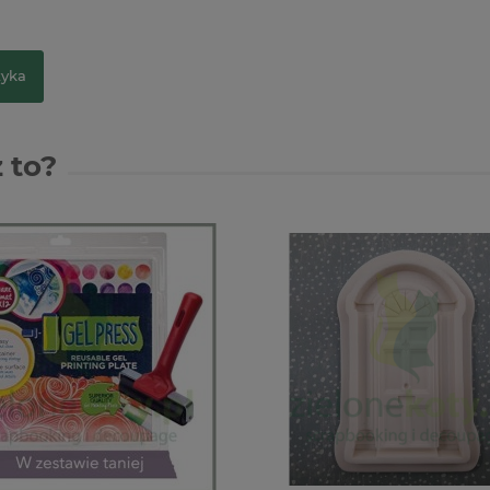
zyka
 to?