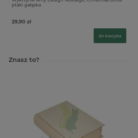
ptaki gałązka
ga
29,90 zł
49
do koszyka
Znasz to?