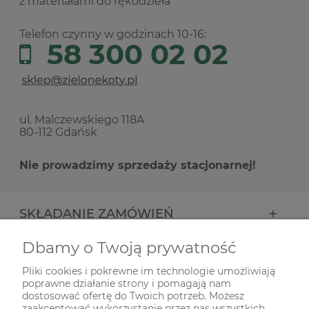
z materiałami do rękodzieła
Telefon czynny w godzinach 10-16:
58 300 02 02
ul. Malczewskiego 118A
80-112 Gdańsk
Nie prowadzimy sprzedaży stacjonarnej!
SKŁADANIE ZAMÓWIEŃ
Dbamy o Twoją prywatność
INFORMACJE
Pliki cookies i pokrewne im technologie umożliwiają
poprawne działanie strony i pomagają nam
ODWIEDŹ NAS NA
dostosować ofertę do Twoich potrzeb. Możesz
zaakceptować wykorzystanie przez nas wszystkich