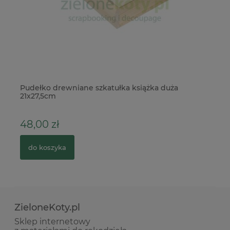
er
Pudełko drewniane szkatułka książka duża
Ka
21x27,5cm
48,00 zł
3
do koszyka
ZieloneKoty.pl
Sklep internetowy