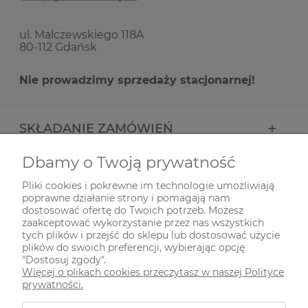
ul. Malczewskiego 118A
80-112 Gdańsk
Nie prowadzimy sprzedaży stacjonarnej!
SKŁADANIE ZAMÓWIEŃ
Dbamy o Twoją prywatność
INFORMACJE
Pliki cookies i pokrewne im technologie umożliwiają
poprawne działanie strony i pomagają nam
ODWIEDŹ NAS NA
dostosować ofertę do Twoich potrzeb. Możesz
zaakceptować wykorzystanie przez nas wszystkich
tych plików i przejść do sklepu lub dostosować użycie
plików do swoich preferencji, wybierając opcję
"Dostosuj zgody".
Więcej o plikach cookies przeczytasz w naszej Polityce
prywatności.