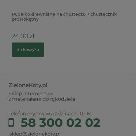
Pudełko drewniane na chusteczki / chustecznik
NA
prostokątny
Di
24,00 zł
2
do koszyka
ZieloneKoty.pl
Sklep internetowy
z materiałami do rękodzieła
Telefon czynny w godzinach 10-16:
58 300 02 02