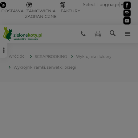
Select Language
▼
DOSTAWA
ZAMÓWIENIA
FAKTURY
ZAGRANICZNE
SCRAPBOOKING
Wykrojniki i foldery
Wykrojniki ramki, serwetki, brzegi