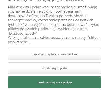
INFORMACJE
Pliki cookies i pokrewne im technologie umożliwiają
poprawne działanie strony i pomagają nam
ODWIEDŹ NAS NA
dostosować ofertę do Twoich potrzeb. Możesz
zaakceptować wykorzystanie przez nas wszystkich
tych plików i przejść do sklepu lub dostosować użycie
plików do swoich preferencji, wybierając opcję
"Dostosuj zgody".
Więcej o plikach cookies przeczytasz w naszej Polityce
prywatności.
zaakceptuj tylko niezbędne
© 2026 zielonekoty.pl. Wszelkie prawa zastrzeżone.
dostosuj zgody
Styl graficzny ShopGadget.pl
Sklep internetowy Shoper
Premium
zaakceptuj wszystkie