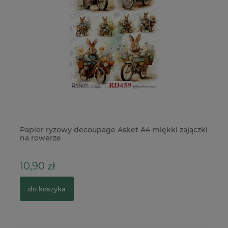
owy
Papier ryżowy decoupage Asket A4 miękki zajączki
Gi
na rowerze
5
10,90 zł
12
do koszyka