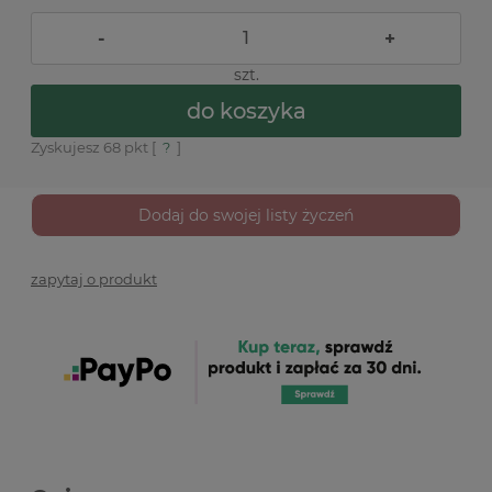
-
+
szt.
do koszyka
Zyskujesz
68
pkt [
?
]
Dodaj do swojej listy życzeń
zapytaj o produkt