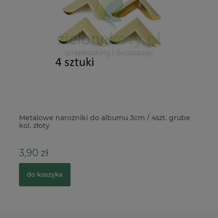
Metalowe narożniki do albumu 3cm / 4szt. grube
Ze
kol. złoty
+ 
3,90 zł
4
do koszyka