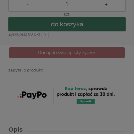
-
+
szt.
do koszyka
Zyskujesz
89
pkt [
?
]
Dodaj do swojej listy życzeń
zapytaj o produkt
Opis