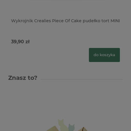
Wykrojnik Crealies Piece Of Cake pudełko tort MINI
Wy
39,90 zł
64
do koszyka
Znasz to?