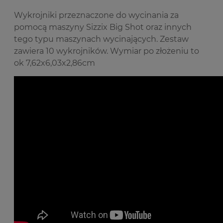
Wykrojniki przeznaczone do wycinania za
pomocą maszyny Sizzix Big Shot oraz innych
tego typu maszynach wycinających. Zestaw
zawiera 10 wykrojników. Wymiar po złożeniu to
ok 7,62x6,03x2,86cm