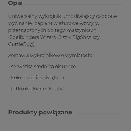
Opis
Uniwersalny wykrojnik umożliwiający ozdobne
wycinanie papieru w ażurowe wzory, w
przeznaczonych do tego maszynkach
(Spellbinders Wizard, Sizzix BigShot czy
CuttleBug).
Zestaw 3 wykrojników o w
ymiarach:
- serwetka średnica ok 8,5cm
- koło średnica ok 5,6cm
- listki ok 1,8x1cm każdy
Produkty powiązane