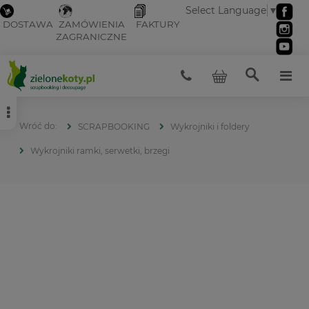
Select Language
▼
DOSTAWA
ZAMÓWIENIA
FAKTURY
ZAGRANICZNE
SCRAPBOOKING
Wykrojniki i foldery
Wykrojniki ramki, serwetki, brzegi