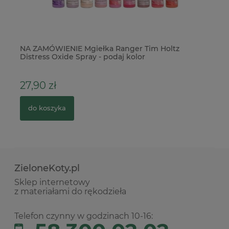
NA ZAMÓWIENIE Mgiełka Ranger Tim Holtz
Ka
Distress Oxide Spray - podaj kolor
27,90 zł
3
do koszyka
ZieloneKoty.pl
Sklep internetowy
z materiałami do rękodzieła
Telefon czynny w godzinach 10-16: