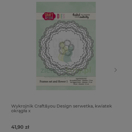
Wykrojnik Craft&you Design serwetka, kwiatek
Wy
okrągła x
x
41,90 zł
79