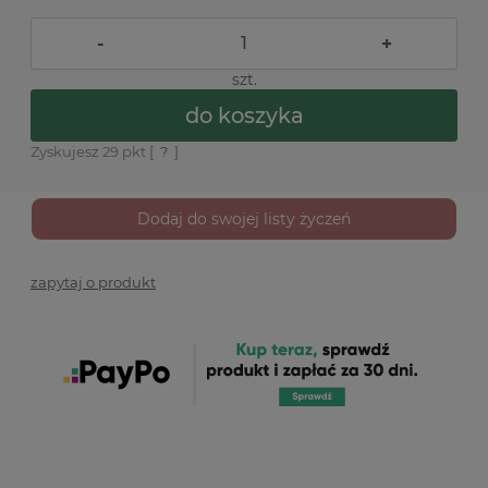
-
+
szt.
do koszyka
Zyskujesz
29
pkt [
?
]
Dodaj do swojej listy życzeń
zapytaj o produkt