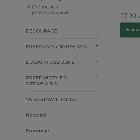
kolor
Organizacja i
przechowywanie
12,90 zł
27,90 z
do koszyka
do kos
DECOUPAGE
PREPARATY i NARZĘDZIA
DODATKI OZDOBNE
PRZEDMIOTY DO
OZDABIANIA
*W ZESTAWIE TANIEJ
Nowości
Promocje