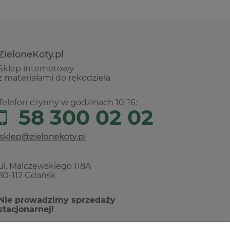
ZieloneKoty.pl
Sklep internetowy
z materiałami do rękodzieła
Telefon czynny w godzinach 10-16:
58 300 02 02
ul. Malczewskiego 118A
80-112 Gdańsk
Nie prowadzimy sprzedaży
stacjonarnej!