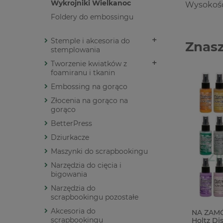
Wykrojniki Wielkanoc
Wysokość
Foldery do embossingu
Stemple i akcesoria do
Znasz
stemplowania
Tworzenie kwiatków z
foamiranu i tkanin
Embossing na gorąco
Złocenia na gorąco na
gorąco
BetterPress
Dziurkacze
Maszynki do scrapbookingu
Narzędzia do cięcia i
bigowania
Narzędzia do
scrapbookingu pozostałe
Akcesoria do
Transfer Rub-On Stamperia 10x21
NA ZAMÓ
scrapbookingu
Romance Forever kwiaty, napisy
Holtz Dis