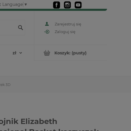
t Language
▼
Zarejestruj się
Zaloguj się
Koszyk:
(pusty)
zek 3D
jnik Elizabeth