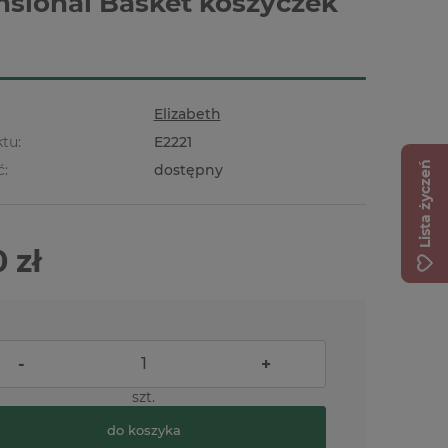
sional Basket koszyczek
Elizabeth
tu:
E2221
Lista życzeń
ć:
dostępny
 zł
-
+
szt.
do koszyka