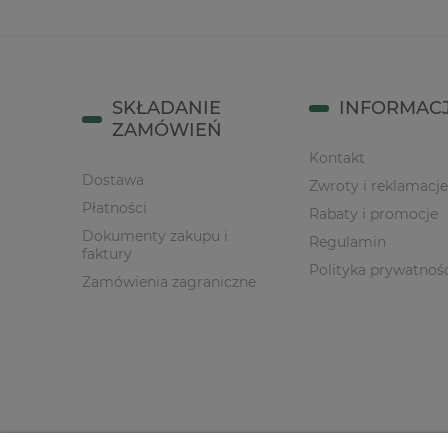
SKŁADANIE
INFORMAC
ZAMÓWIEŃ
Kontakt
Dostawa
Zwroty i reklamacje
Płatności
Rabaty i promocje
Dokumenty zakupu i
Regulamin
faktury
Polityka prywatnoś
Zamówienia zagraniczne