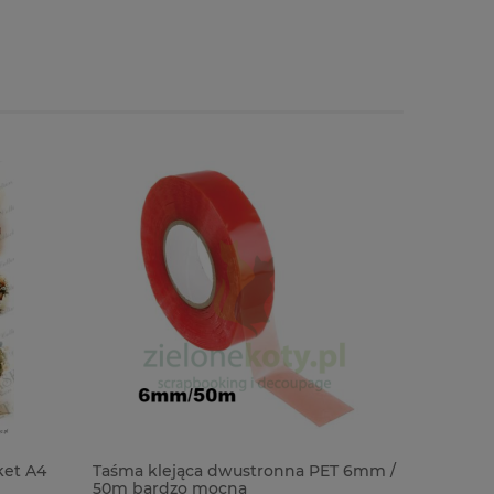
et A4
Taśma klejąca dwustronna PET 6mm /
Wycinank
50m bardzo mocna
Klieliszki