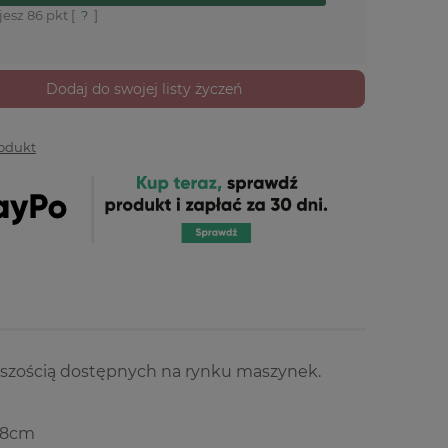
jesz
86
pkt [
?
]
Dodaj do swojej listy życzeń
rodukt
kszością dostępnych na rynku maszynek.
x18cm