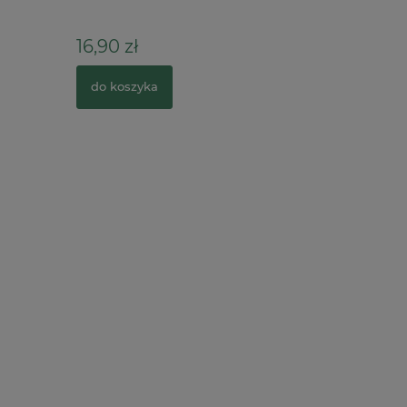
16,90 zł
3,50 zł
do koszyka
do kosz