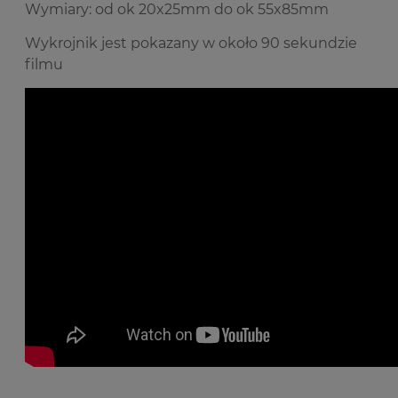
Wymiary: od ok 20x25mm do ok 55x85mm
Wykrojnik jest pokazany w około 90 sekundzie
filmu