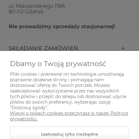
ul. Malczewskiego 118A
80-112 Gdańsk
Nie prowadzimy sprzedaży stacjonarnej!
SKŁADANIE ZAMÓWIEŃ
Dbamy o Twoją prywatność
INFORMACJE
Pliki cookies i pokrewne im technologie umożliwiają
poprawne działanie strony i pomagają nam
ODWIEDŹ NAS NA
dostosować ofertę do Twoich potrzeb. Możesz
zaakceptować wykorzystanie przez nas wszystkich
tych plików i przejść do sklepu lub dostosować użycie
plików do swoich preferencji, wybierając opcję
"Dostosuj zgody".
Więcej o plikach cookies przeczytasz w naszej Polityce
prywatności.
zaakceptuj tylko niezbędne