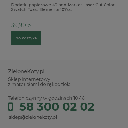
Dodatki papierowe 49 and Market Laser Cut Color
Ko
Swatch Toast Elements 107szt
39,90 zł
3
do koszyka
ZieloneKoty.pl
Sklep internetowy
z materiałami do rękodzieła
Telefon czynny w godzinach 10-16:
58 300 02 02