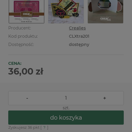
Producent:
Crealies
Kod produktu:
CLXtra201
Dostępność:
dostępny
CENA:
36,00 zł
-
+
szt.
do koszyka
Zyskujesz
36
pkt [
?
]